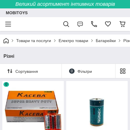
Великий асортимент інтимних товарів
MOBITOYS
Товари та послуги
Електро товари
Батарейки
Різ
Різні
Сортування
0
Фільтри
0