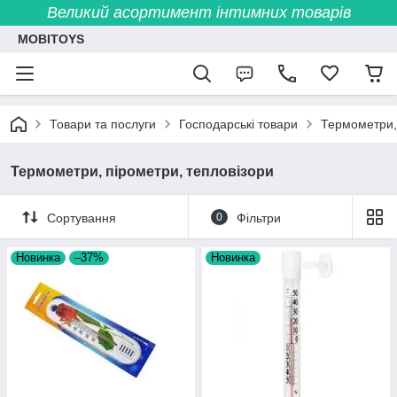
Великий асортимент інтимних товарів
MOBITOYS
Товари та послуги
Господарські товари
Термометри, 
Термометри, пірометри, тепловізори
Сортування
0
Фільтри
Новинка
–37%
Новинка