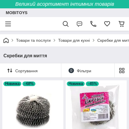
Великий асортимент інтимних товарів
MOBITOYS
Товари та послуги
Товари для кухні
Скребки для мит
Скребки для миття
Сортування
0
Фільтри
Новинка
–68%
Новинка
–45%