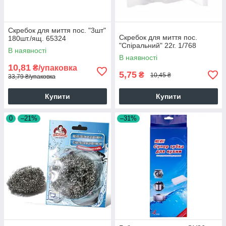
Скребок для миття пос. "3шт"
Скребок для миття пос.
180шт./ящ. 65324
"Спіральний" 22г. 1/768
В наявності
В наявності
10,81
₴/упаковка
5,75
₴
10,45 ₴
33,79 ₴/упаковка
Купити
Купити
0
–21%
–31%