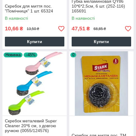
Губка меламиновая QY86
Скребок для миття пос.
10*6*2,5см, 6 шт. (252-116)
"Помічниця" 1 шт. 65324
165691
В наявності
В наявності
10,66
47,51
₴
₴
13,50 ₴
68,85 ₴
Купити
Купити
Новинка
–45%
0
Скребок металевий Super
Cleaner 20*6 см, з довгою
ручкою (0055/124576)
Скребок для миття пос. ТМ