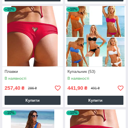
–10%
–10%
Плавки
Купальник (53)
В наявності
В наявності
257,40
441,90
₴
₴
286 ₴
491 ₴
Купити
Купити
–10%
–10%