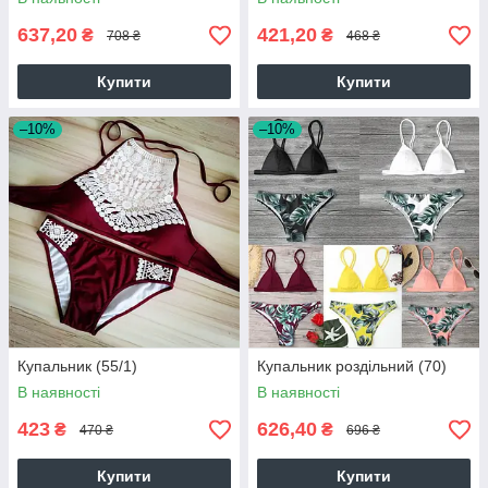
637,20
421,20
₴
₴
708 ₴
468 ₴
Купити
Купити
–10%
–10%
Купальник (55/1)
Купальник роздільний (70)
В наявності
В наявності
423
626,40
₴
₴
470 ₴
696 ₴
Купити
Купити