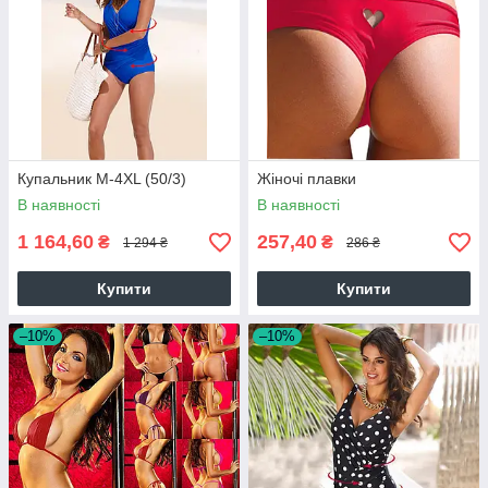
Купальник М-4XL (50/3)
Жіночі плавки
В наявності
В наявності
1 164,60
257,40
₴
₴
1 294 ₴
286 ₴
Купити
Купити
–10%
–10%