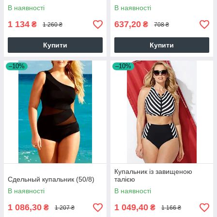
В наявності
В наявності
1 134
637,20
₴
₴
1 260 ₴
708 ₴
Купити
Купити
–10%
–10%
Купальник із завищеною
Сдельный купальник (50/8)
талією
В наявності
В наявності
1 086,30
1 049,40
₴
₴
1 207 ₴
1 166 ₴