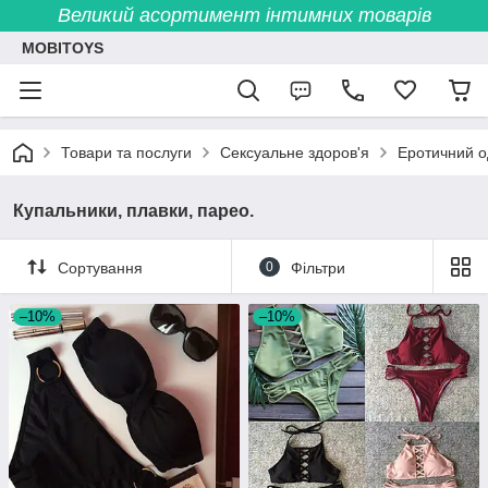
Великий асортимент інтимних товарів
MOBITOYS
Товари та послуги
Сексуальне здоров'я
Еротичний о
Купальники, плавки, парео.
Сортування
0
Фільтри
–10%
–10%