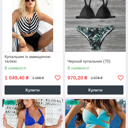
Купальник із завищеною
талією
Черный купальник (70)
В наявності
В наявності
1 049,40
970,20
₴
₴
1 166 ₴
1 078 ₴
Купити
Купити
–10%
–10%