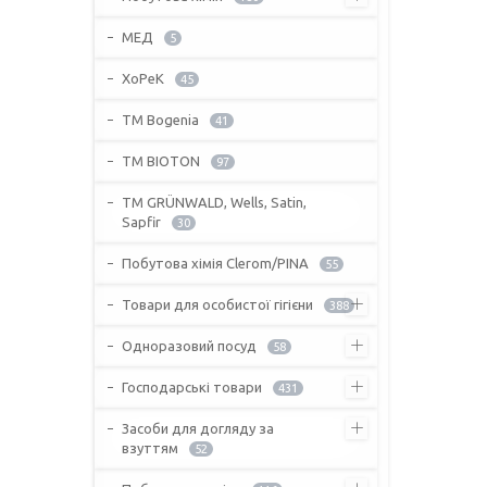
МЕД
5
ХоРеК
45
ТМ Bogenia
41
ТМ BIOTON
97
ТМ GRÜNWALD, Wells, Satin,
Sapfir
30
Побутова хімія Clerom/PINA
55
Товари для особистої гігієни
388
Одноразовий посуд
58
Господарські товари
431
Засоби для догляду за
взуттям
52