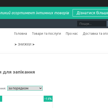
ликий асортимент інтимних товарів
Дізнатися більш
Головна
Товари та послуги
Про нас
Доставка та оп
➤ ЗНИЖКИ ➤
и для запікання
–14%