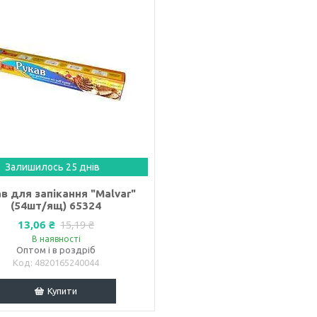
Залишилось 25 днів
в для запікання "Malvar"
(54шт/ящ) 65324
13,06 ₴
15,19 ₴
В наявності
Оптом і в роздріб
4820165240044
Купити