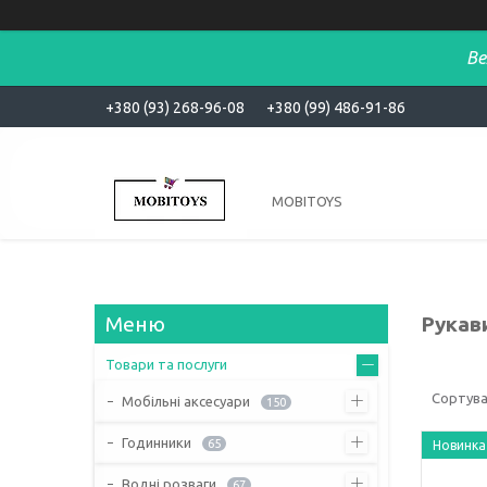
Ве
+380 (93) 268-96-08
+380 (99) 486-91-86
MOBITOYS
Рукав
Товари та послуги
Мобільні аксесуари
150
Годинники
65
Новинка
Водні розваги
67