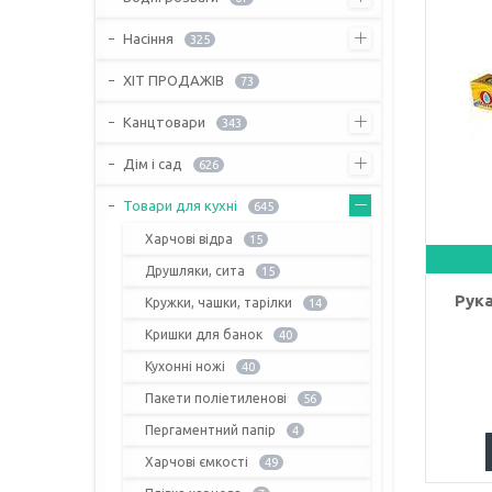
Насіння
325
ХІТ ПРОДАЖІВ
73
Канцтовари
343
Дім і сад
626
Товари для кухні
645
Харчові відра
15
Друшляки, сита
15
Рука
Кружки, чашки, тарілки
14
Кришки для банок
40
Кухонні ножі
40
Пакети поліетиленові
56
Пергаментний папір
4
Харчові ємкості
49