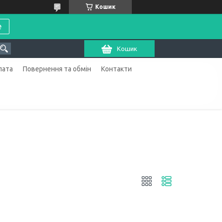
Кошик
е
Кошик
лата
Повернення та обмін
Контакти