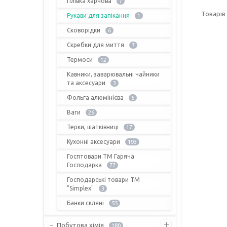
Плівка харчова
7
Рукави для запікання
1
Сковорідки
6
Скребки для миття
7
Термоси
12
Кавники, заварювальні чайники
та аксесуари
3
Фольга алюмінієва
5
Ваги
26
Терки, шатківниці
17
Кухонні аксесуари
193
Госптовари ТМ Гаряча
Господарка
77
Господарські товари ТМ
"Simplex"
3
Банки скляні
55
Побутова хімія
180