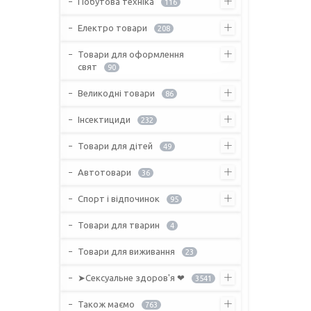
Побутова техніка
116
Електро товари
208
Товари для оформлення
свят
90
Великодні товари
86
Інсектициди
232
Товари для дітей
49
Автотовари
36
Спорт і відпочинок
95
Товари для тварин
4
Товари для виживання
23
➤Сексуальне здоров'я ❤
3541
Також маємо
763