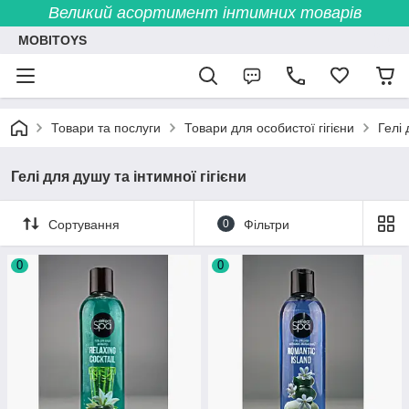
Великий асортимент інтимних товарів
MOBITOYS
Товари та послуги
Товари для особистої гігієни
Гелі 
Гелі для душу та інтимної гігієни
Сортування
0
Фільтри
0
0