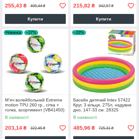
255,43
215,82
₴
₴
405,44 ₴
342,57 ₴
Купити
Купити
Новинка
–37%
–33%
М'яч волейбольний Extreme
Басейн дитячий Intex 57422
motion TPU 260 гр., сітка +
Круг, 3 кільця, 275л, надувне
голка, асортимент (VB41450)
дно, 147-33 см. 28325
В наявності
В наявності
203,14
485,96
₴
₴
322,45 ₴
725,31 ₴