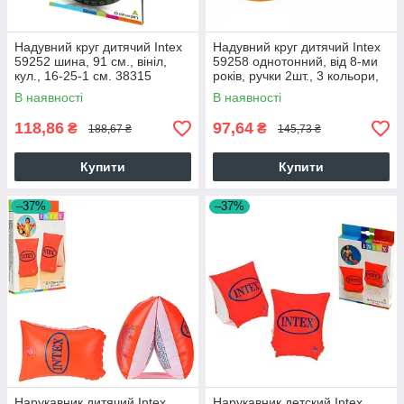
Надувний круг дитячий Intex
Надувний круг дитячий Intex
59252 шина, 91 см., вініл,
59258 однотонний, від 8-ми
кул., 16-25-1 см. 38315
років, ручки 2шт., 3 кольори,
25-17-3,5 см. 38315
В наявності
В наявності
118,86
97,64
₴
₴
188,67 ₴
145,73 ₴
Купити
Купити
–37%
–37%
Нарукавник дитячий Intex
Нарукавник детский Intex