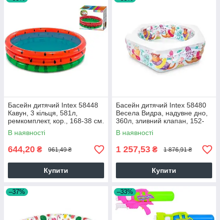
Басейн дитячий Intex 58448
Басейн дитячий Intex 58480
Кавун, 3 кільця, 581л,
Весела Видра, надувне дно,
ремкомплект, кор., 168-38 см.
360л, зливний клапан, 152-
28325
56см. 28325
В наявності
В наявності
644,20
1 257,53
₴
₴
961,49 ₴
1 876,91 ₴
Купити
Купити
–37%
–33%