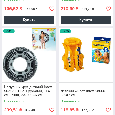
В наявності
В наявності
106,52
210,90
₴
₴
158,98 ₴
314,78 ₴
Купити
Купити
–33%
–33%
Надувний круг дитячий Intex
56268 шина з ручками, 114
Детский жилет Intex 58660,
см., вініл, 23-20,5-6 см.
50-47 см.
28325
В наявності
В наявності
239,51
118,85
₴
₴
357,48 ₴
177,39 ₴