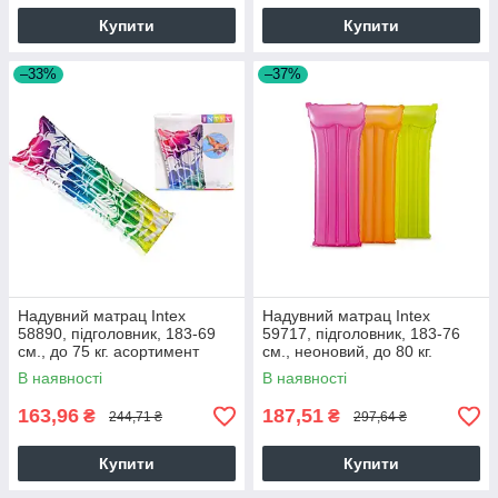
Купити
Купити
–33%
–37%
Надувний матрац Intex
Надувний матрац Intex
58890, підголовник, 183-69
59717, підголовник, 183-76
см., до 75 кг. асортимент
см., неоновий, до 80 кг.
28325
асортимент 28325
В наявності
В наявності
163,96
187,51
₴
₴
244,71 ₴
297,64 ₴
Купити
Купити