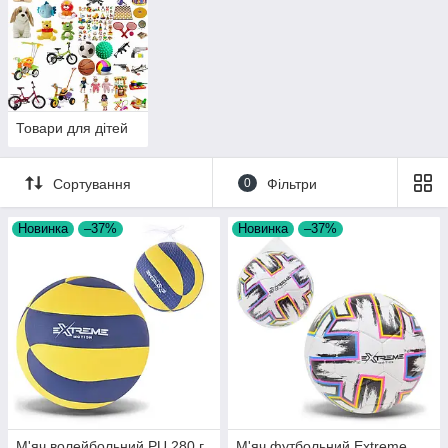
Товари для дітей
Сортування
0
Фільтри
Новинка
–37%
Новинка
–37%
М'яч волейбольний PU 280 г.,
М'яч футбольний Extreme