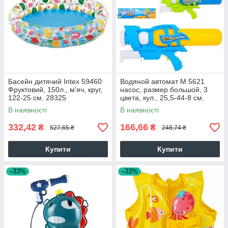
Басейн дитячий Intex 59460
Водяной автомат M 5621
Фруктовий, 150л., м'яч, круг,
насос, размер большой, 3
122-25 см. 28325
цвета, кул., 25,5-44-8 см.
В наявності
В наявності
332,42
166,66
₴
₴
527,65 ₴
248,74 ₴
Купити
Купити
–33%
–33%