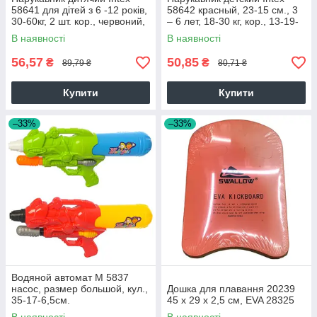
58641 для дітей з 6 -12 років,
58642 красный, 23-15 см., 3
30-60кг, 2 шт. кор., червоний,
– 6 лет, 18-30 кг, кор., 13-19-
13-19-2,5 см. 38315
2,5 см.
В наявності
В наявності
56,57
50,85
₴
₴
89,79 ₴
80,71 ₴
Купити
Купити
–33%
–33%
Водяной автомат M 5837
насос, размер большой, кул.,
Дошка для плавання 20239
35-17-6,5см.
45 x 29 x 2,5 см, EVA 28325