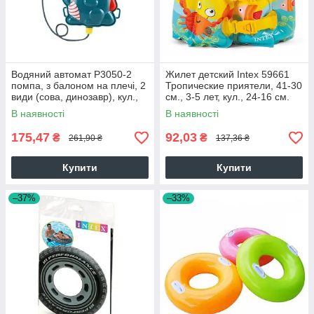
Водяний автомат P3050-2
Жилет детский Intex 59661
помпа, з балоном на плечі, 2
Тропические приятели, 41-30
види (сова, динозавр), кул.,
см., 3-5 лет, кул., 24-16 см.
31-38-6 см. 28325
В наявності
В наявності
175,47
92,03
₴
₴
261,90 ₴
137,36 ₴
Купити
Купити
–37%
–33%