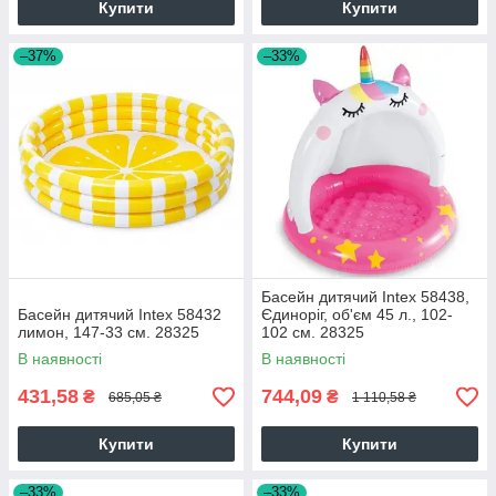
Купити
Купити
–37%
–33%
Басейн дитячий Intex 58438,
Басейн дитячий Intex 58432
Єдиноріг, об'єм 45 л., 102-
лимон, 147-33 см. 28325
102 см. 28325
В наявності
В наявності
431,58
744,09
₴
₴
685,05 ₴
1 110,58 ₴
Купити
Купити
–33%
–33%