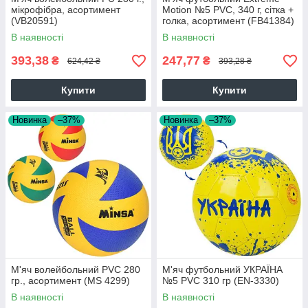
мікрофібра, асортимент
Motion №5 PVC, 340 г, сітка +
(VB20591)
голка, асортимент (FB41384)
В наявності
В наявності
393,38
247,77
₴
₴
624,42 ₴
393,28 ₴
Купити
Купити
Новинка
–37%
Новинка
–37%
М'яч волейбольний PVC 280
М'яч футбольний УКРАЇНА
гр., асортимент (MS 4299)
№5 PVC 310 гр (EN-3330)
В наявності
В наявності