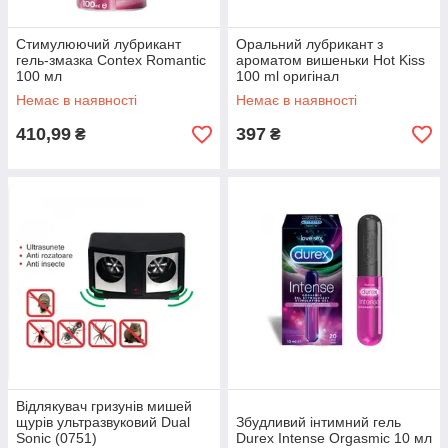
Стимулюючий лубрикант
Оральний лубрикант з
гель-змазка Contex Romantic
ароматом вишеньки Hot Kiss
100 мл
100 ml оригінал
6949116700128
Немає в наявності
Немає в наявності
410,99
397
₴
₴
Відлякувач гризунів мишей
щурів ультразвуковий Dual
Збудливий інтимний гель
Sonic (0751)
Durex Intense Orgasmic 10 мл