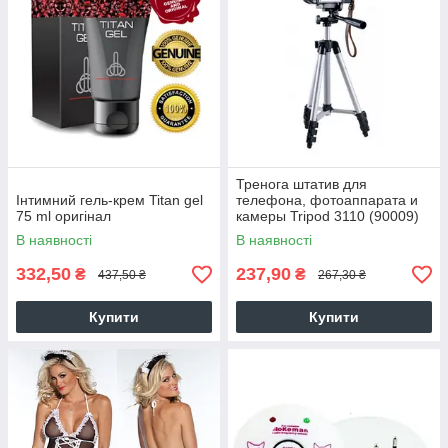
Тренога штатив для
Інтимний гель-крем Titan gel
телефона, фотоаппарата и
75 ml оригінал
камеры Tripod 3110 (90009)
В наявності
В наявності
332,50
237,90
₴
₴
437,50 ₴
267,30 ₴
Купити
Купити