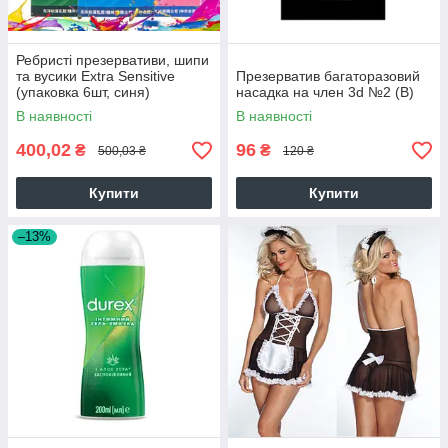
Ребристі презервативи, шипи
та вусики Extra Sensitive
Презерватив багаторазовий
(упаковка 6шт, синя)
насадка на член 3d №2 (B)
В наявності
В наявності
400,02
96
₴
₴
500,03 ₴
120 ₴
Купити
Купити
–13%