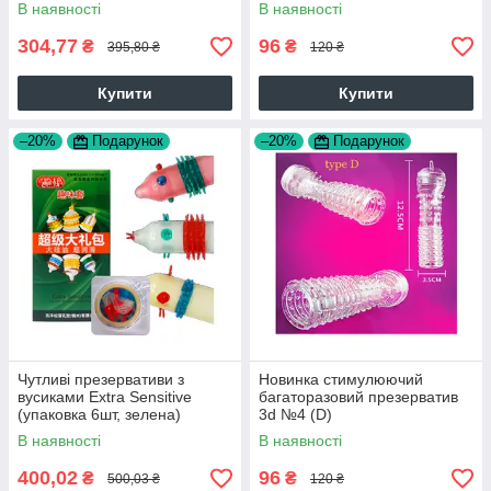
В наявності
В наявності
304,77
96
₴
₴
395,80 ₴
120 ₴
Купити
Купити
–20%
Подарунок
–20%
Подарунок
Чутливі презервативи з
Новинка стимулюючий
вусиками Extra Sensitive
багаторазовий презерватив
(упаковка 6шт, зелена)
3d №4 (D)
В наявності
В наявності
400,02
96
₴
₴
500,03 ₴
120 ₴