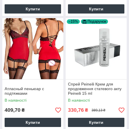
Купити
Купити
–15%
Подарунок
Спрей Peineili Крем для
Атласный пеньюар с
продовження статевого акту
подтяжками
Peineili 15 ml
В наявності
В наявності
409,70
330,76
₴
₴
389,13 ₴
Купити
Купити