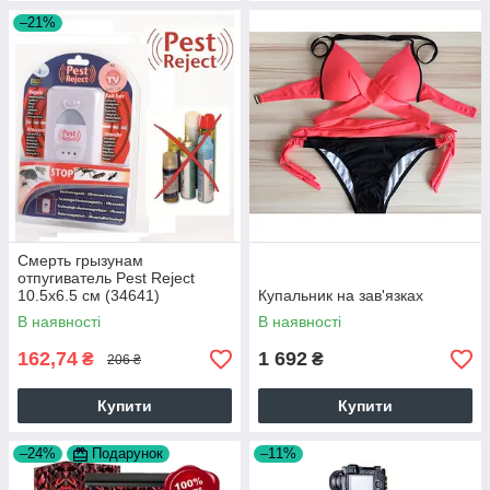
–21%
Смерть грызунам
отпугиватель Pest Reject
10.5х6.5 см (34641)
Купальник на зав'язках
В наявності
В наявності
162,74
1 692
₴
₴
206 ₴
Купити
Купити
–24%
Подарунок
–11%