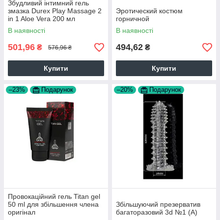
Збудливий інтимний гель
змазка Durex Play Massage 2
Эротический костюм
in 1 Aloe Vera 200 мл
горничной
В наявності
В наявності
501,96
494,62
₴
₴
576,96 ₴
Купити
Купити
–23%
Подарунок
–20%
Подарунок
Провокаційний гель Titan gel
50 ml для збільшення члена
Збільшуючий презерватив
оригінал
багаторазовий 3d №1 (А)