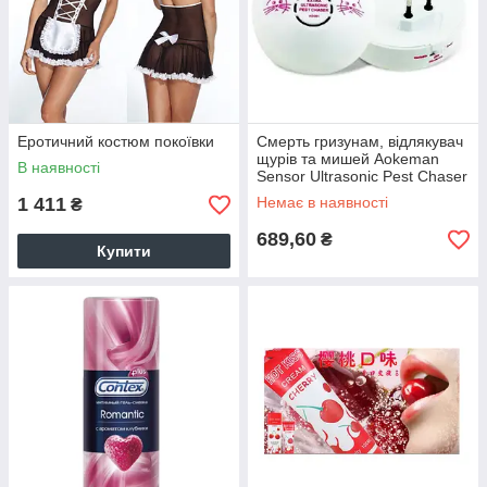
Еротичний костюм покоївки
Смерть гризунам, відлякувач
щурів та мишей Aokeman
В наявності
Sensor Ultrasonic Pest Chaser
AO - 201 (4896)
1 411
Немає в наявності
₴
689,60
₴
Купити