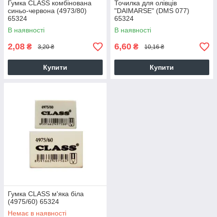
Гумка CLASS комбінована
Точилка для олівців
синьо-червона (4973/80)
"DAIMARSE" (DMS 077)
65324
65324
В наявності
В наявності
2,08
6,60
₴
₴
3,20 ₴
10,16 ₴
Купити
Купити
Гумка CLASS м'яка біла
(4975/60) 65324
Немає в наявності