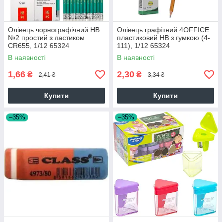
Олівець чорнографічний НВ
Олівець графітний 4OFFICE
№2 простий з ластиком
пластиковий НВ з гумкою (4-
CR655, 1/12 65324
111), 1/12 65324
В наявності
В наявності
1,66
2,30
₴
₴
2,41 ₴
3,34 ₴
Купити
Купити
–35%
–35%