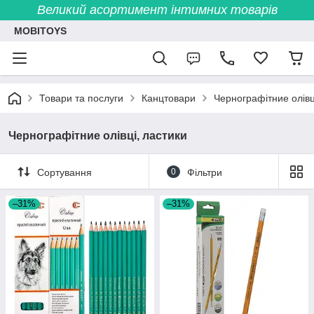
Великий асортимент інтимних товарів
MOBITOYS
Товари та послуги
Канцтовари
Чернографітние олівц
Чернографітние олівці, ластики
Сортування
0
Фільтри
–31%
–31%