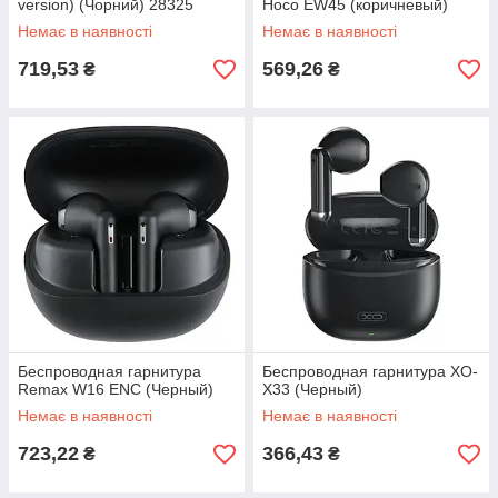
version) (Чорний) 28325
Hoco EW45 (коричневый)
Немає в наявності
Немає в наявності
719,53
569,26
₴
₴
Беспроводная гарнитура
Беспроводная гарнитура XO-
Remax W16 ENC (Черный)
X33 (Черный)
Немає в наявності
Немає в наявності
723,22
366,43
₴
₴