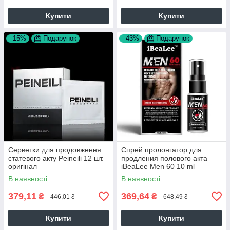
Купити
Купити
–15%
Подарунок
–43%
Подарунок
Серветки для продовження
Спрей пролонгатор для
статевого акту Peineili 12 шт.
продления полового акта
оригінал
iBeaLee Men 60 10 ml
оригинал
В наявності
В наявності
379,11
369,64
₴
₴
446,01 ₴
648,49 ₴
Купити
Купити