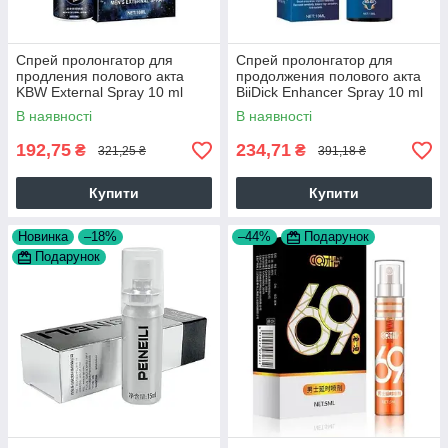
Спрей пролонгатор для
Спрей пролонгатор для
продления полового акта
продолжения полового акта
KBW External Spray 10 ml
BiiDick Enhancer Spray 10 ml
В наявності
В наявності
192,75
234,71
₴
₴
321,25 ₴
391,18 ₴
Купити
Купити
Новинка
–18%
–44%
Подарунок
Подарунок