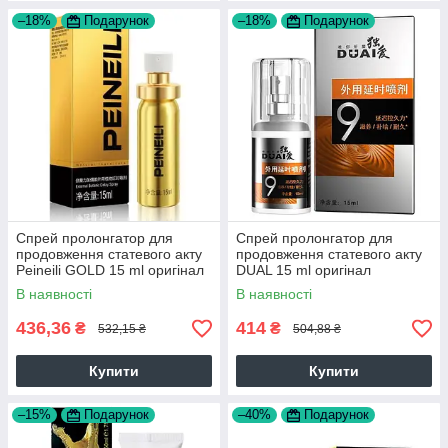
–18%
Подарунок
–18%
Подарунок
Спрей пролонгатор для
Спрей пролонгатор для
продовження статевого акту
продовження статевого акту
Peineili GOLD 15 ml оригінал
DUAL 15 ml оригінал
6971341304550
В наявності
В наявності
436,36
414
₴
₴
532,15 ₴
504,88 ₴
Купити
Купити
–15%
Подарунок
–40%
Подарунок