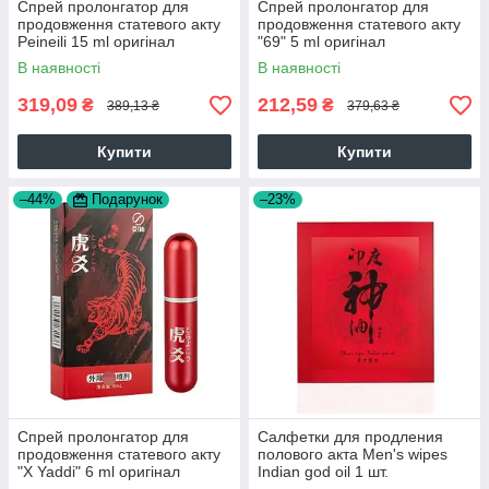
Спрей пролонгатор для
Спрей пролонгатор для
продовження статевого акту
продовження статевого акту
Peineili 15 ml оригінал
"69" 5 ml оригінал
6971298380218
6974012338700
В наявності
В наявності
319,09
212,59
₴
₴
389,13 ₴
379,63 ₴
Купити
Купити
–44%
Подарунок
–23%
Спрей пролонгатор для
Салфетки для продления
продовження статевого акту
полового акта Men's wipes
"X Yaddi" 6 ml оригінал
Indian god oil 1 шт.