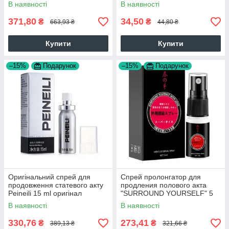
6971023271576
В наявності
В наявності
371,80
34,50
₴
₴
663,93 ₴
44,80 ₴
Купити
Купити
–15%
Подарунок
–15%
Подарунок
Оригінальний спрей для
Спрей пролонгатор для
продовження статевого акту
продления полового акта
Peineili 15 ml оригінал
"SURROUND YOURSELF" 5
ml
В наявності
В наявності
330,76
273,41
₴
₴
389,13 ₴
321,66 ₴