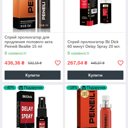
Спрей пролонгатор для
продления полового акта
Спрей пролонгатор Bii Dick
Peineili Bealite 15 ml
60 минут Delay Spray 20 мл.
В наявності
В наявності
436,36
267,04
₴
₴
532,15 ₴
445,07 ₴
Купити
Купити
–40%
Подарунок
–18%
Подарунок