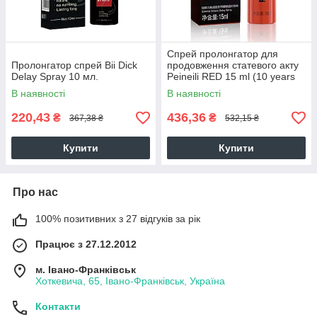
Спрей пролонгатор для
Пролонгатор спрей Bii Dick
продовження статевого акту
Delay Spray 10 мл.
Peineili RED 15 ml (10 years
anniversary)
В наявності
В наявності
220,43
436,36
₴
₴
367,38 ₴
532,15 ₴
Купити
Купити
Про нас
100% позитивних з 27 відгуків за рік
Працює з 27.12.2012
м. Івано-Франківськ
Хоткевича, 65, Івано-Франківськ, Україна
Контакти