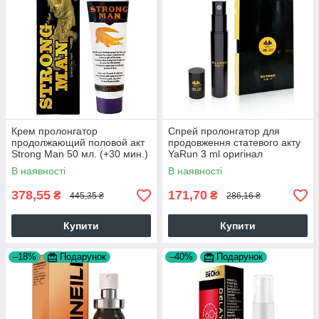
Крем пролонгатор
Спрей пролонгатор для
продолжающий половой акт
продовження статевого акту
Strong Man 50 мл. (+30 мин.)
YaRun 3 ml оригінал
Оригинал 6970093832335
В наявності
В наявності
378,55
171,70
₴
₴
445,35 ₴
286,16 ₴
Купити
Купити
–18%
Подарунок
–40%
Подарунок