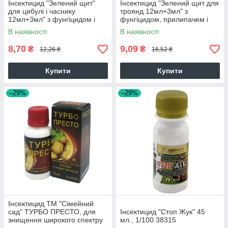
Інсектицид "Зелений щит"
Інсектицид "Зелений щит для
для цибулі і часнику
троянд 12мл+3мл" з
12мл+3мл" з фунгіцидом і
фунгіцидом, прилипачем і
стимулятором росту 65324
стимулятором росту 65324
В наявності
В наявності
8,70
9,09
₴
₴
12,26 ₴
16,52 ₴
Купити
Купити
–29%
–29%
Інсектицид ТМ "Сімейний
сад" ТУРБО ПРЕСТО, для
Інсектицид "Стоп Жук" 45
знищення широкого спектру
мл., 1/100 38315