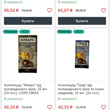
шкідників15 мл, на 10 соток
В наявності
В наявності
38315
55,52
61,07
₴
₴
78,20 ₴
86,02 ₴
Купити
Купити
Новинка
–41%
Новинка
–41%
Інсектицид "Хімарс" від
Інсектицид "Град" від
колорадського жука, 15 мл.
колорадського жука та інших
(10 сот.), 1/100 19824
шкідників, 15 мл. (10 сот.),
1/100
В наявності
В наявності
42,33
42,33
₴
₴
71,75 ₴
71,75 ₴