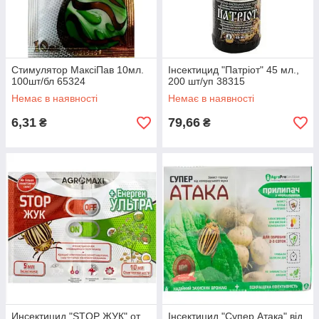
Стимулятор МаксіПав 10мл.
Інсектицид "Патріот" 45 мл.,
100шт/бл 65324
200 шт/уп 38315
Немає в наявності
Немає в наявності
6,31
79,66
₴
₴
Инсектицид "STOP ЖУК" от
Інсектицид "Супер Атака" від