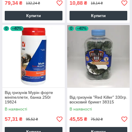
79,34
10,88
₴
₴
132,24 ₴
18,14 ₴
Купити
Купити
0
–40%
0
–40%
Від гризунів Мурін форте
мініпеллети, банка 250г
Від гризунів "Red Killer" 330гр.
19824
восковий брикет 38315
В наявності
В наявності
57,31
45,55
₴
₴
95,52 ₴
75,92 ₴
Купити
Купити