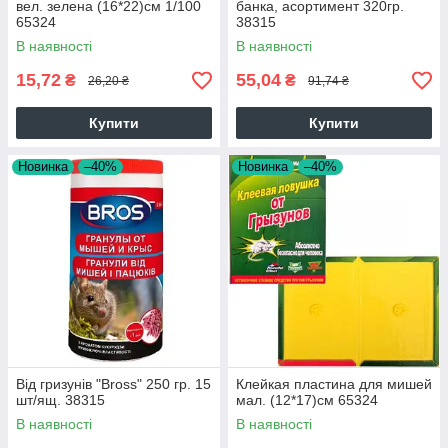
вел. зелена (16*22)см 1/100
банка, асортимент 320гр.
65324
38315
В наявності
В наявності
15,72
55,04
₴
₴
26,20 ₴
91,74 ₴
Купити
Купити
Новинка
–40%
Новинка
–40%
Від гризунів "Bross" 250 гр. 15
Клейкая пластина для мишей
шт/ящ. 38315
мал. (12*17)см 65324
В наявності
В наявності