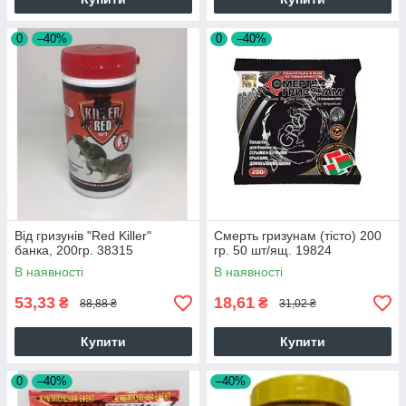
0
–40%
0
–40%
Від гризунів "Red Killer"
Смерть гризунам (тісто) 200
банка, 200гр. 38315
гр. 50 шт/ящ. 19824
В наявності
В наявності
53,33
18,61
₴
₴
88,88 ₴
31,02 ₴
Купити
Купити
0
–40%
–40%