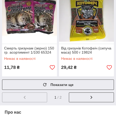
Смерть гризунам (зерно) 150
Від гризунів Котофеіч (сипуча
гр. асортимент 1/100 65324
маса) 500 г 19824
Немає в наявності
Немає в наявності
11,78
29,42
₴
₴
Показати ще
1
/ 2
Про нас