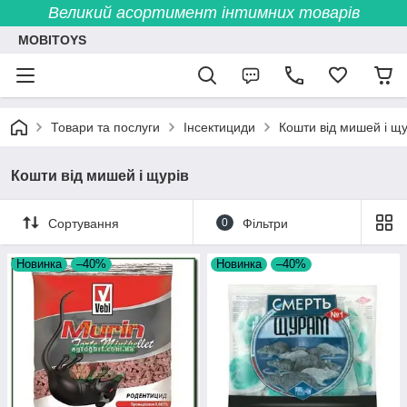
Великий асортимент інтимних товарів
MOBITOYS
Товари та послуги
Інсектициди
Кошти від мишей і щу
Кошти від мишей і щурів
Сортування
0
Фільтри
Новинка
–40%
Новинка
–40%