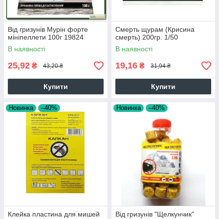
Від гризунів Мурін форте
Смерть щурам (Крисина
мініпеллети 100г 19824
смерть) 200гр. 1/50
В наявності
В наявності
25,92
19,16
₴
₴
43,20 ₴
31,94 ₴
Купити
Купити
Новинка
–40%
Новинка
–40%
Клейка пластина для мишей
Від гризунів "Щелкунчик"