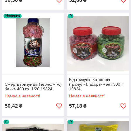
38,50
32,68
₴
₴
Новинка
0
Від гризунів Котофеіч
Смерть гризунам (зерно/мікс)
(гранули), асортимент 300 г
банка 400 гр. 1/20 19824
19824
Немає в наявності
Немає в наявності
50,42
57,18
₴
₴
0
0