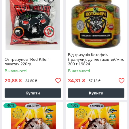
Від гризунів Котофеіч
От грызунов "Red Killer"
(гранули), дуплет жовтий/мікс
пакетах 220гр.
300 г 19824
В наявності
В наявності
20,88
34,31
₴
₴
34,80 ₴
57,18 ₴
Купити
Купити
–40%
–40%