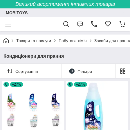
Великий асортимент інтимних товарів
MOBITOYS
Товари та послуги
Побутова хімія
Засоби для пранн
Кондиціонери для прання
Сортування
0
Фільтри
0
–27%
0
–27%