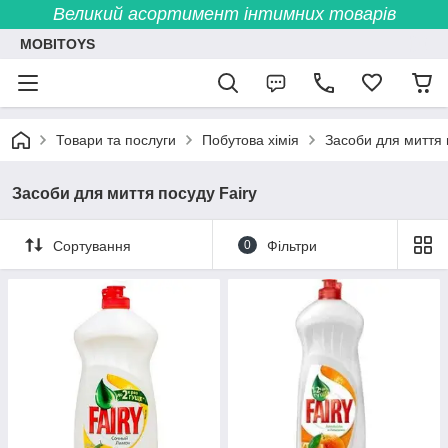
Великий асортимент інтимних товарів
MOBITOYS
Товари та послуги
Побутова хімія
Засоби для миття 
Засоби для миття посуду Fairy
Сортування
0
Фільтри