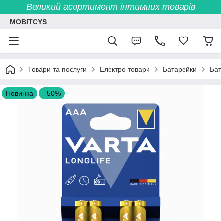
Великий асортимент інтимних товарів
MOBITOYS
Товари та послуги
Електро товари
Батарейки
Бат
Новинка
–50%