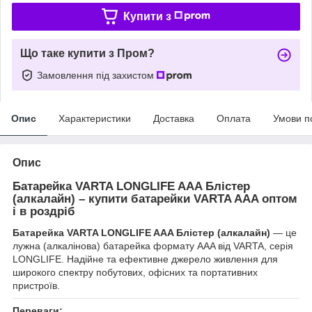
Купити з
Що таке купити з Пром?
Замовлення під захистом
Опис
Характеристики
Доставка
Оплата
Умови п
Опис
Батарейка VARTA LONGLIFE AAA Блістер
(алкалайн) – купити батарейки VARTA AAA оптом
і в роздріб
Батарейка VARTA LONGLIFE AAA Блістер (алкалайн)
— це
лужна (алкалінова) батарейка формату AAA від VARTA, серія
LONGLIFE. Надійне та ефективне джерело живлення для
широкого спектру побутових, офісних та портативних
пристроїв.
Переваги: