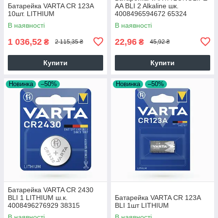
Батарейка VARTA CR 123A
AA BLI 2 Alkaline шк.
10шт. LITHIUM
4008496594672 65324
В наявності
В наявності
1 036,52
22,96
₴
₴
2 115,35 ₴
45,92 ₴
Купити
Купити
Новинка
–50%
Новинка
–50%
Батарейка VARTA CR 2430
BLI 1 LITHIUM ш.к.
Батарейка VARTA CR 123A
4008496276929 38315
BLI 1шт LITHIUM
В наявності
В наявності