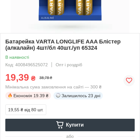
Батарейка VARTA LONGLIFE AAA Блістер
(алкалайн) 4шт/бл 40шт./уп 65324
В наявності
Код: 4008496525072
Опт і роздріб
19,39
₴
38,78 ₴
Мінімальна сума замовлення на сайті — 300 ₴
Економія
19.39 ₴
Залишилось
23 дні
19,55 ₴
від 80 шт.
Купити
або