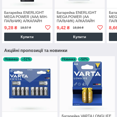
Батарейка ENERLIGHT
Батарейка ENERLIGHT
Бат
MEGA POWER (AAА МІН-
MEGA POWER (AA
MEG
ПАЛЬЧИК) АЛКАЛАЙН
ПАЛЬЧИК) АЛКАЛАЙН
ПАЛ
(БЛІСТЕР) 6 шт./бл 60 шт./
(БЛІСТЕР) 4 шт./бл 48 шт./
4 шт
9,28
9,42
8,6
₴
₴
18,57 ₴
18,84 ₴
уп 4823093501997 65324
уп 4823093501867 65324
Купити
Купити
Акційні пропозиції та новинки
Новинка
–51%
Новинка
–50%
Батарейка VARTA LONGLIFE