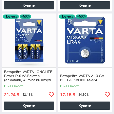
Купити
Купити
Новинка
–50%
Новинка
–50%
Батарейка VARTA LONGLIFE
Power R-6 AA Блістер
Батарейка VARTA V 13 GA
(алкалайн) 4шт./бл 80 шт./уп
BLI 1 ALKALINE 65324
ш.к.4008496559435
В наявності
В наявності
21,24
17,15
₴
₴
42,48 ₴
34,30 ₴
Купити
Купити