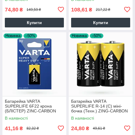
74,80
108,61
₴
₴
149,59 ₴
217,22 ₴
Купити
Купити
Новинка
–50%
Новинка
–50%
Батарейка VARTA
Батарейка VARTA
SUPERLIFE 6F22 крона
SUPERLIFE R-14 (C) міні-
(БЛІСТЕР) ZINC-CARBON
бочка (Техн.) ZING-CARBON
10шт./уп ш.к. 4008496556427
2 шт./бл. ш.к.4008496556502
В наявності
В наявності
19824
19824
41,16
24,80
₴
₴
82,32 ₴
49,61 ₴