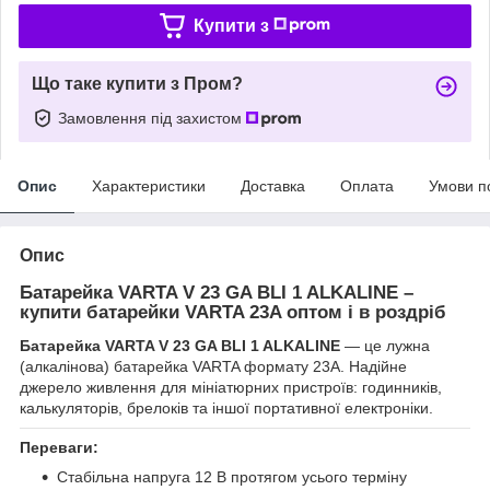
Купити з
Що таке купити з Пром?
Замовлення під захистом
Опис
Характеристики
Доставка
Оплата
Умови п
Опис
Батарейка VARTA V 23 GA BLI 1 ALKALINE –
купити батарейки VARTA 23A оптом і в роздріб
Батарейка VARTA V 23 GA BLI 1 ALKALINE
— це лужна
(алкалінова) батарейка VARTA формату 23A. Надійне
джерело живлення для мініатюрних пристроїв: годинників,
калькуляторів, брелоків та іншої портативної електроніки.
Переваги:
Стабільна напруга 12 В протягом усього терміну