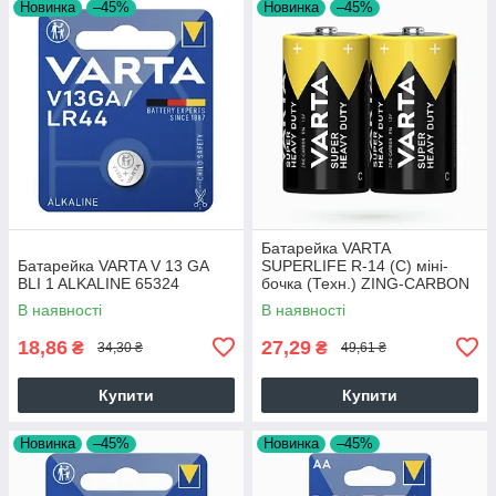
Новинка
–45%
Новинка
–45%
Батарейка VARTA
Батарейка VARTA V 13 GA
SUPERLIFE R-14 (C) міні-
BLI 1 ALKALINE 65324
бочка (Техн.) ZING-CARBON
2 шт./бл. ш.к.4008496556502
В наявності
В наявності
19824
18,86
27,29
₴
₴
34,30 ₴
49,61 ₴
Купити
Купити
Новинка
–45%
Новинка
–45%