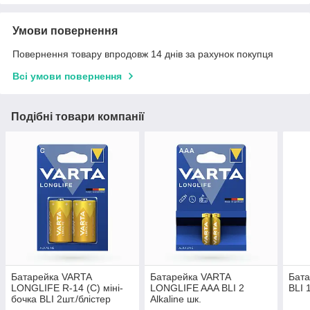
Умови повернення
Повернення товару впродовж 14 днів за рахунок покупця
Всі умови повернення
Подібні товари компанії
Батарейка VARTA
Батарейка VARTA
Бата
LONGLIFE R-14 (C) міні-
LONGLIFE AAA BLI 2
BLI 
бочка BLI 2шт./блістер
Alkaline шк.
ALKALINE 38315
4008496594726 65324