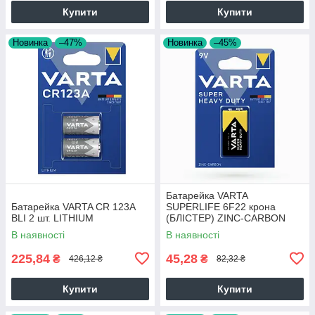
Купити
Купити
Новинка
–47%
Новинка
–45%
Батарейка VARTA
Батарейка VARTA CR 123A
SUPERLIFE 6F22 крона
BLI 2 шт. LITHIUM
(БЛІСТЕР) ZINC-CARBON
10шт./уп ш.к. 4008496556427
В наявності
В наявності
19824
225,84
45,28
₴
₴
426,12 ₴
82,32 ₴
Купити
Купити