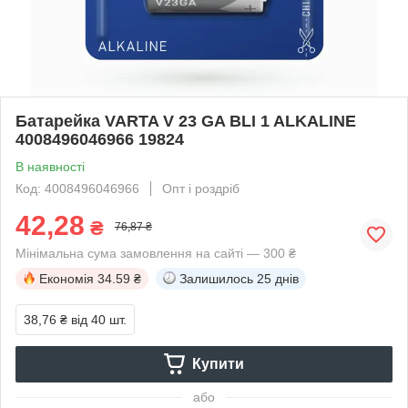
Батарейка VARTA V 23 GA BLI 1 ALKALINE
4008496046966 19824
В наявності
Код: 4008496046966
Опт і роздріб
42,28
₴
76,87 ₴
Мінімальна сума замовлення на сайті — 300 ₴
Економія
34.59 ₴
Залишилось
25 днів
38,76 ₴
від 40 шт.
Купити
або