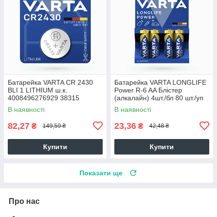
Батарейка VARTA CR 2430
Батарейка VARTA LONGLIFE
BLI 1 LITHIUM ш.к.
Power R-6 AA Блістер
4008496276929 38315
(алкалайн) 4шт./бл 80 шт./уп
ш.к.4008496559435
В наявності
В наявності
82,27
23,36
₴
₴
149,59 ₴
42,48 ₴
Купити
Купити
Показати ще
Про нас