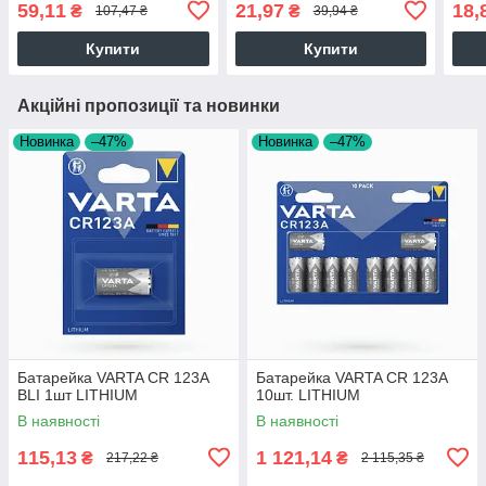
59,11
21,97
18,
₴
₴
107,47 ₴
39,94 ₴
Купити
Купити
Акційні пропозиції та новинки
Новинка
–47%
Новинка
–47%
Батарейка VARTA CR 123A
Батарейка VARTA CR 123A
BLI 1шт LITHIUM
10шт. LITHIUM
В наявності
В наявності
115,13
1 121,14
₴
₴
217,22 ₴
2 115,35 ₴