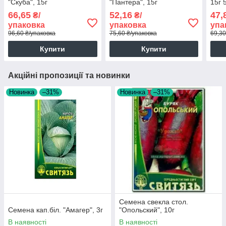
"Скуба", 15г
"Пантера", 15г
15г 5
66,65
52,16
47,
₴/
₴/
упаковка
упаковка
упа
96,60 ₴/упаковка
75,60 ₴/упаковка
69,30
Купити
Купити
Акційні пропозиції та новинки
Новинка
–31%
Новинка
–31%
Семена свекла стол.
Семена кап.бiл. "Амагер", 3г
"Опольский", 10г
В наявності
В наявності