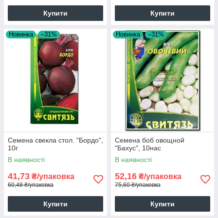
Купити
Купити
Новинка
–31%
Новинка
–31%
Семена свекла стол. "Бордо",
Семена боб овощной
10г
"Бахус", 10нас
В наявності
В наявності
41,73
52,16
₴/упаковка
₴/упаковка
60,48 ₴/упаковка
75,60 ₴/упаковка
Купити
Купити