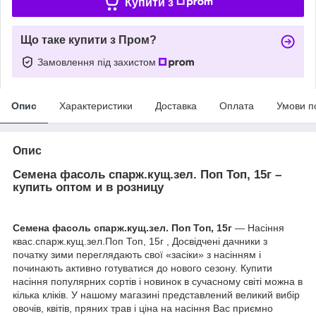
Купити з
Що таке купити з Пром?
Замовлення під захистом
Опис
Характеристики
Доставка
Оплата
Умови п
Опис
Семена фасоль спарж.кущ.зел. Поп Топ, 15г –
купить оптом и в розницу
Семена фасоль спарж.кущ.зел. Поп Топ, 15г
— Насіння
квас.спарж.кущ.зел.Поп Топ, 15г , Досвідчені дачники з
початку зими переглядають свої «засіки» з насінням і
починають активно готуватися до нового сезону. Купити
насіння популярних сортів і новинок в сучасному світі можна в
кілька кліків. У нашому магазині представлений великий вибір
овочів, квітів, пряних трав і ціна на насіння Вас приємно