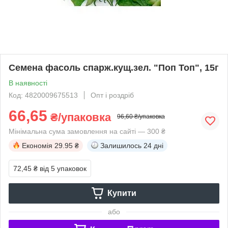
Семена фасоль спарж.кущ.зел. "Поп Топ", 15г
В наявності
Код: 4820009675513
Опт і роздріб
66,65
₴/упаковка
96,60 ₴/упаковка
Мінімальна сума замовлення на сайті — 300 ₴
Економія
29.95 ₴
Залишилось
24 дні
72,45 ₴
від 5 упаковок
Купити
або