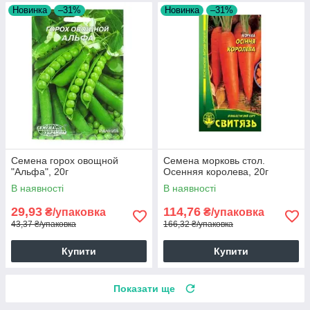
Новинка
–31%
Новинка
–31%
Семена горох овощной
Семена морковь стол.
"Альфа", 20г
Осенняя королева, 20г
В наявності
В наявності
29,93
114,76
₴/упаковка
₴/упаковка
43,37 ₴/упаковка
166,32 ₴/упаковка
Купити
Купити
Показати ще