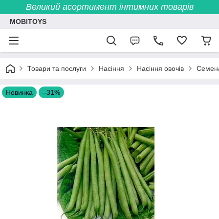
Великий асортимент інтимних товарів
MOBITOYS
Товари та послуги
Насіння
Насіння овочів
Семена
Новинка
–31%