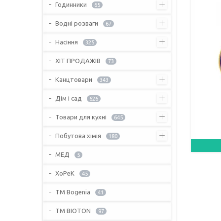
Годинники
65
Водні розваги
67
Насіння
325
ХІТ ПРОДАЖІВ
73
Канцтовари
343
Дім і сад
626
Товари для кухні
645
Побутова хімія
180
МЕД
5
ХоРеК
45
ТМ Bogenia
41
ТМ BIOTON
97