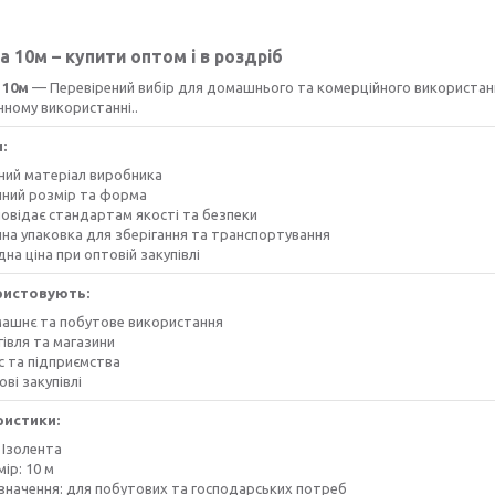
а 10м – купити оптом і в роздріб
 10м
— Перевірений вибір для домашнього та комерційного використання
ному використанні..
:
сний матеріал виробника
чний розмір та форма
повідає стандартам якості та безпеки
чна упаковка для зберігання та транспортування
дна ціна при оптовій закупівлі
ристовують:
ашнє та побутове використання
івля та магазини
с та підприємства
ві закупівлі
ристики:
 Ізолента
ір: 10 м
значення: для побутових та господарських потреб