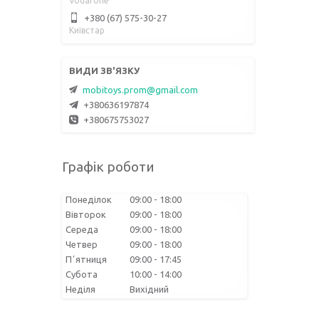
Vodafone
+380 (67) 575-30-27
Київстар
mobitoys.prom@gmail.com
+380636197874
+380675753027
Графік роботи
Понеділок
09:00
18:00
Вівторок
09:00
18:00
Середа
09:00
18:00
Четвер
09:00
18:00
Пʼятниця
09:00
17:45
Субота
10:00
14:00
Неділя
Вихідний