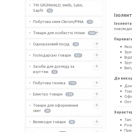
ТМ GRÜNWALD, Wells, Satin,
Sapfir
30
Ізолент
Побутова хімія Clerom/PINA
55
Ізолента
повсякден
Товари для особистої гігієни
388
Переваги
Одноразовий посуд
58
Які
Зру
Господарські товари
431
Від
Зру
Засоби для догляду за
Вигі
взуттям
52
Де вико
Побутова техніка
116
Дом
Торг
Електро товари
208
Офі
Опто
Товари для оформлення
свят
90
Характе
Тип:
Великодні товари
86
Розм
При