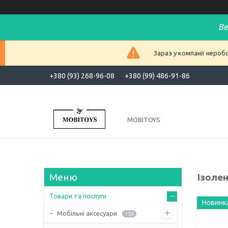
Ве
Зараз у компанії нероб
+380 (93) 268-96-08
+380 (99) 486-91-86
MOBITOYS
Ізоле
Товари та послуги
Новинк
Мобільні аксесуари
150