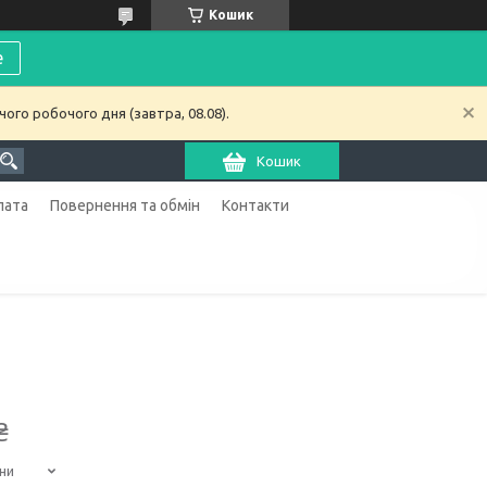
Кошик
е
ого робочого дня (завтра, 08.08).
Кошик
лата
Повернення та обмін
Контакти
₴
ни