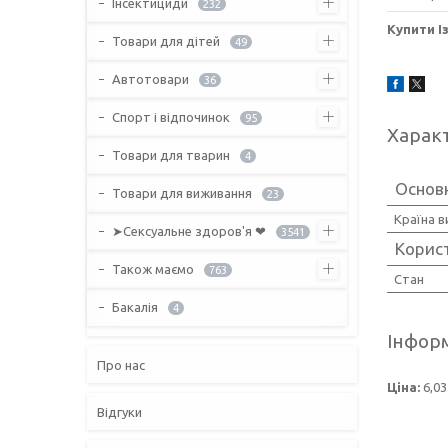
Інсектициди
232
Купити І
Товари для дітей
49
Автотовари
36
Спорт і відпочинок
95
Харак
Товари для тварин
4
Основн
Товари для виживання
23
Країна 
➤Сексуальне здоров'я ❤
3541
Корис
Також маємо
763
Стан
Бакалія
4
Інформ
Про нас
Ціна:
6,03
Відгуки