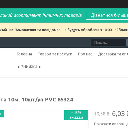
ликий асортимент інтимних товарів
Дізнатися більш
очий час. Замовлення та повідомлення будуть оброблені з 10:00 найближч
Головна
Товари та послуги
Про нас
Доставка та оп
➤ ЗНИЖКИ ➤
нта 10м. 10шт/уп PVC 65324
6,03 
–43%
10,58 ₴
а
Показати оптові ці