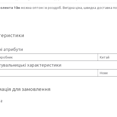
золента 10м
можна оптом і в роздріб. Вигідна ціна, швидка доставка по У
теристики
і атрибути
виробник
Китай
тувальницькі характеристики
Нове
ація для замовлення
 ₴