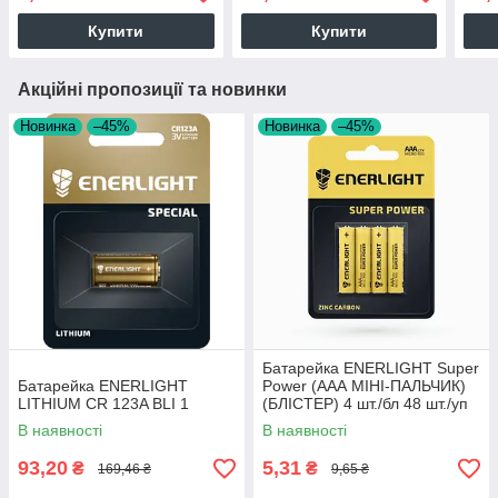
Купити
Купити
Акційні пропозиції та новинки
Новинка
–45%
Новинка
–45%
Батарейка ENERLIGHT Super
Батарейка ENERLIGHT
Power (AAА МІНІ-ПАЛЬЧИК)
LITHIUM CR 123A BLI 1
(БЛІСТЕР) 4 шт./бл 48 шт./уп
2086 65324
В наявності
В наявності
93,20
5,31
₴
₴
169,46 ₴
9,65 ₴