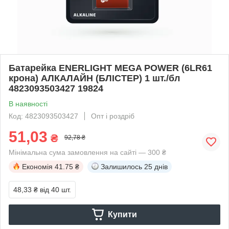
Батарейка ENERLIGHT MEGA POWER (6LR61
крона) АЛКАЛАЙН (БЛІСТЕР) 1 шт./бл
4823093503427 19824
В наявності
Код: 4823093503427
Опт і роздріб
51,03
₴
92,78 ₴
Мінімальна сума замовлення на сайті — 300 ₴
Економія
41.75 ₴
Залишилось
25 днів
48,33 ₴
від 40 шт.
Купити