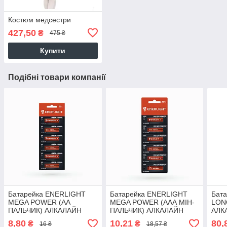
Костюм медсестри
427,50
₴
475 ₴
Купити
Подібні товари компанії
Батарейка ENERLIGHT
Батарейка ENERLIGHT
Бат
MEGA POWER (AA
MEGA POWER (AAА МІН-
LON
ПАЛЬЧИК) АЛКАЛАЙН
ПАЛЬЧИК) АЛКАЛАЙН
АЛКА
(БЛІСТЕР) 6 шт./бл 60 шт./
(БЛІСТЕР) 6 шт./бл 60 шт./
1шт.
8,80
10,21
80,
₴
₴
16 ₴
18,57 ₴
уп 4823093501911 65324
уп 4823093501997 65324