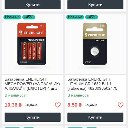
Купити
Купити
Новинка
–45%
Новинка
–45%
Батарейка ENERLIGHT
Батарейка ENERLIGHT
MEGA POWER (AA ПАЛЬЧИК)
LITHIUM CR 1632 BLI 1
АЛКАЛАЙН (БЛІСТЕР) 4 шт./
(таблетка) 4823093502475
бл 48 шт./уп 4823093501867
65324
В наявності
В наявності
65324
10,36
8,50
₴
₴
18,84 ₴
15,46 ₴
Купити
Купити