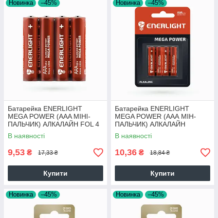
Новинка
–45%
Новинка
–45%
Батарейка ENERLIGHT
Батарейка ENERLIGHT
MEGA POWER (AAA МІНІ-
MEGA POWER (AAА МІН-
ПАЛЬЧИК) АЛКАЛАЙН FOL 4
ПАЛЬЧИК) АЛКАЛАЙН
шт./бл 40шт./уп. 65324
(БЛІСТЕР) 4 шт./бл 48 шт./уп
В наявності
В наявності
4823093501942 65324
9,53
10,36
₴
₴
17,33 ₴
18,84 ₴
Купити
Купити
Новинка
–45%
Новинка
–45%