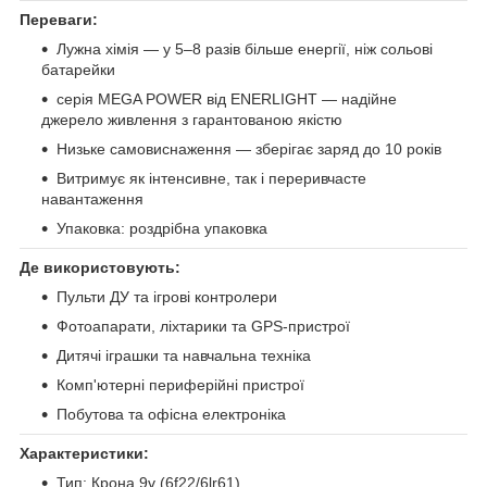
Переваги:
Лужна хімія — у 5–8 разів більше енергії, ніж сольові
батарейки
серія MEGA POWER від ENERLIGHT — надійне
джерело живлення з гарантованою якістю
Низьке самовиснаження — зберігає заряд до 10 років
Витримує як інтенсивне, так і переривчасте
навантаження
Упаковка: роздрібна упаковка
Де використовують:
Пульти ДУ та ігрові контролери
Фотоапарати, ліхтарики та GPS-пристрої
Дитячі іграшки та навчальна техніка
Комп'ютерні периферійні пристрої
Побутова та офісна електроніка
Характеристики:
Тип: Крона 9v (6f22/6lr61)