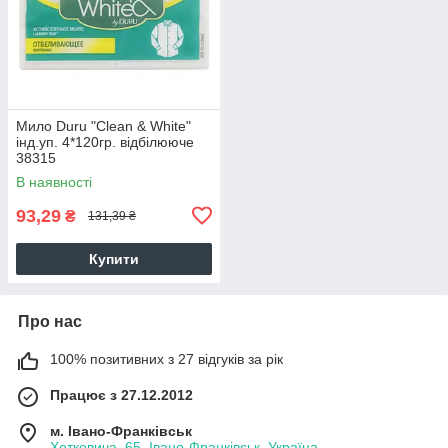
Мило Duru "Clean & White"
інд.уп. 4*120гр. відбілююче
38315
В наявності
93,29
₴
131,39 ₴
Купити
Про нас
100% позитивних з 27 відгуків за рік
Працює з 27.12.2012
м. Івано-Франківськ
Хоткевича, 65, Івано-Франківськ, Україна