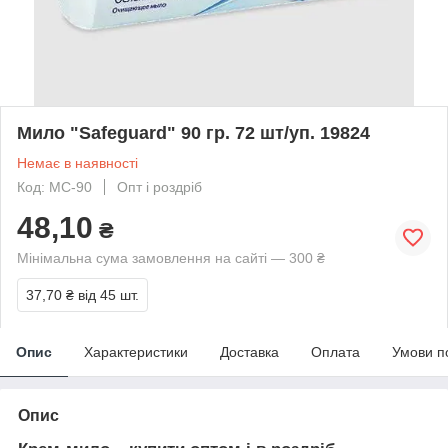
Мило "Safeguard" 90 гр. 72 шт/уп. 19824
Немає в наявності
Код: МС-90
Опт і роздріб
48,10
₴
Мінімальна сума замовлення на сайті — 300 ₴
37,70 ₴
від 45 шт.
Опис
Характеристики
Доставка
Оплата
Умови п
Опис