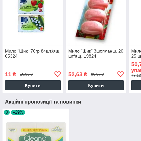
Мило "Шик" 70гр 84шт./ящ
Мило "Шик" 3шт.планш. 20
Мило
65324
шт/ящ. 19824
25 ш
50,
упа
11
52,63
₴
₴
16,93 ₴
80,97 ₴
78,13
Купити
Купити
Акційні пропозиції та новинки
0
–29%