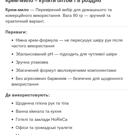
Крем-мило – купити оптом і в роздріб
Крем-мило
— Перевірений вибір для домашнього та
комерційного використання. Вага 90 гр — зручний та
практичний варіант..
Переваги:
Ніжна крем-формула — не пересушує шкіру рук після
частого використання
Збалансований pH — підходить для чутливої шкіри
Зручна упаковка
Збагачений формул зволожуючими компонентами
Без агресивних барвників — безпечне для щоденного
використання
Де використовують:
Щоденна гігієна рук та тіла
Ванна кімната та кухня
Готелі та заклади HoReCa
Офіси та громадські туалети