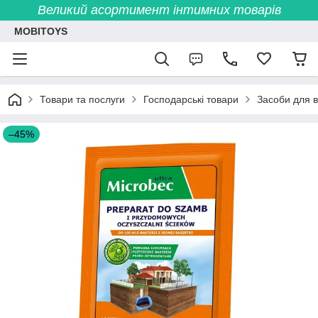
Великий асортимент інтимних товарів
MOBITOYS
Товари та послуги
Господарські товари
Засоби для в
–45%