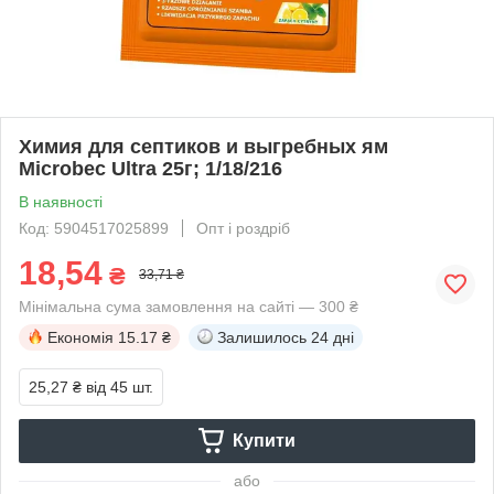
Химия для септиков и выгребных ям
Microbec Ultra 25г; 1/18/216
В наявності
Код: 5904517025899
Опт і роздріб
18,54
₴
33,71 ₴
Мінімальна сума замовлення на сайті — 300 ₴
Економія
15.17 ₴
Залишилось
24 дні
25,27 ₴
від 45 шт.
Купити
або