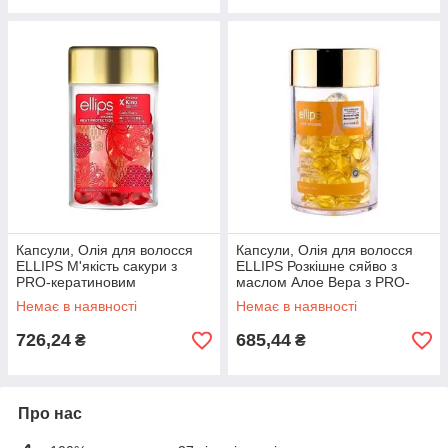
Капсули, Олія для волосся
Капсули, Олія для волосся
ELLIPS М'якість сакури з
ELLIPS Розкішне сяйво з
PRO-кератиновим
маслом Алое Вера з PRO-
комплексом 50х1ml 28325
керат. комплексом 50х1ml
Немає в наявності
Немає в наявності
28325
726,24
685,44
₴
₴
Про нас