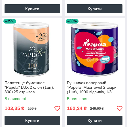
Купити
Купити
–35%
–35%
Полотенце бумажное
Рушничок паперовий
"Papela" LUX 2 слоя (1шт),
"Papela" MaxiTowel 2 шари
300+25 отрывов
(1шт), 1000 відривів, 1/3
В наявності
В наявності
103,35
162,24
₴
₴
159 ₴
249,60 ₴
Купити
Купити