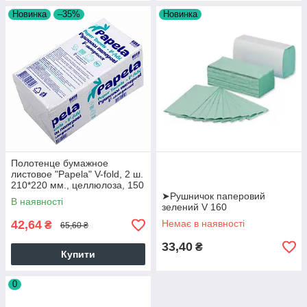
Новинка
–35%
Новинка
Полотенце бумажное
листовое "Papela" V-fold, 2 ш.
210*220 мм., целлюлоза, 150
шт. 1/20
➤Рушничок паперовий
В наявності
зелений V 160
42,64
Немає в наявності
₴
65,60 ₴
33,40
₴
Купити
0