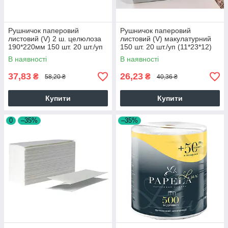
Рушничок паперовий
Рушничок паперовий
листовий (V) 2 ш. целюлоза
листовий (V) макулатурний
190*220мм 150 шт. 20 шт./уп
150 шт. 20 шт./уп (11*23*12)
19824
В наявності
В наявності
37,83
26,23
₴
₴
58,20 ₴
40,36 ₴
Купити
Купити
0
–35%
–35%