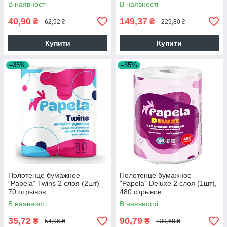
В наявності
В наявності
40,90
149,37
₴
₴
62,92 ₴
229,80 ₴
Купити
Купити
–35%
–35%
Полотенце бумажное
Полотенце бумажное
"Papela" Twins 2 слоя (2шт)
"Papela" Deluxe 2 слоя (1шт),
70 отрывов
480 отрывов
В наявності
В наявності
35,72
90,79
₴
₴
54,96 ₴
139,68 ₴