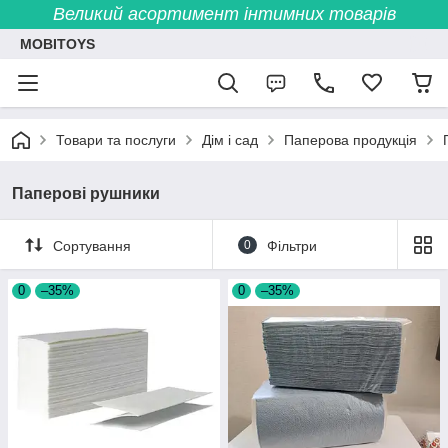
Великий асортимент інтимних товарів
MOBITOYS
Товари та послуги
Дім і сад
Паперова продукція
Паперові рушники
Сортування
0
Фільтри
0
–35%
0
–35%