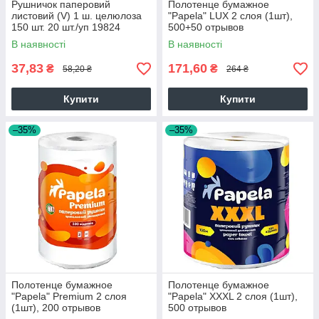
Рушничок паперовий
Полотенце бумажное
листовий (V) 1 ш. целюлоза
"Papela" LUX 2 слоя (1шт),
150 шт. 20 шт./уп 19824
500+50 отрывов
В наявності
В наявності
37,83
171,60
₴
₴
58,20 ₴
264 ₴
Купити
Купити
–35%
–35%
Полотенце бумажное
Полотенце бумажное
"Papela" Premium 2 слоя
"Papela" XXXL 2 слоя (1шт),
(1шт), 200 отрывов
500 отрывов