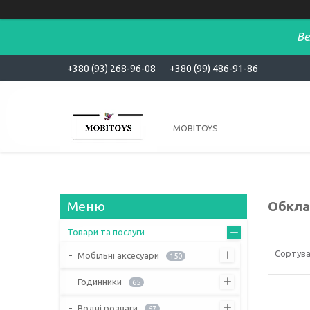
Ве
+380 (93) 268-96-08
+380 (99) 486-91-86
MOBITOYS
Обкла
Товари та послуги
Мобільні аксесуари
150
Годинники
65
Водні розваги
67