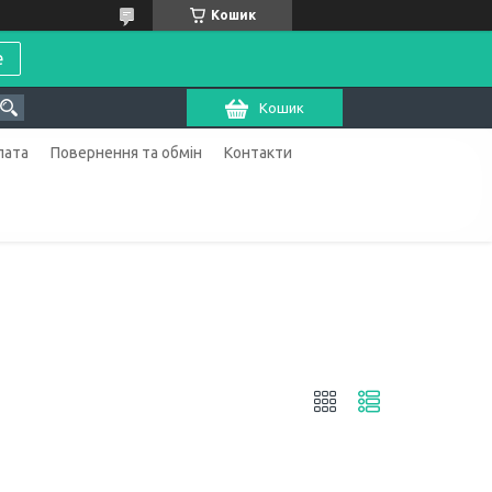
Кошик
е
Кошик
лата
Повернення та обмін
Контакти