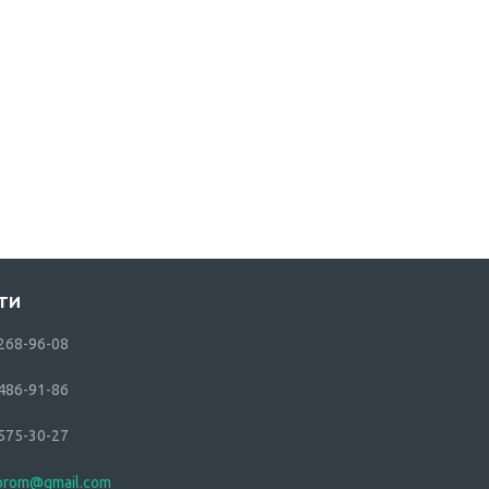
 268-96-08
 486-91-86
 575-30-27
.prom@gmail.com