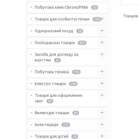
Побутова хімія Clerom/PINA
55
Товари для особистої гігієни
388
Одноразовий посуд
58
Господарські товари
431
Засоби для догляду за
взуттям
52
Побутова техніка
116
Електро товари
208
Товари для оформлення
свят
90
Великодні товари
86
Інсектициди
232
Товари для дітей
49