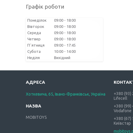
Графік роботи
Понеділок
09:00
18:00
Вівторок
09:00
18:00
Середа
09:00
18:00
Четвер
09:00
18:00
Пʼятниця
09:00
17:45
Субота
10:00
14:00
Неділя
Вихідний
+380 (93)
Хоткевича, 65, Івано-Франківськ, Україна
Lifecell
+380 (99)
Vodafone
MOBITOYS
+380 (67)
Київстар
mobitoys