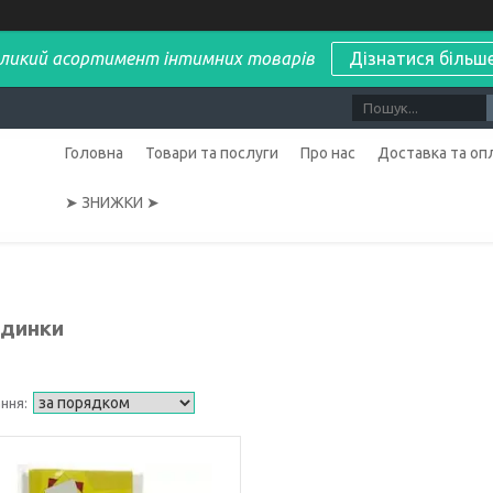
ликий асортимент інтимних товарів
Дізнатися більш
Головна
Товари та послуги
Про нас
Доставка та оп
➤ ЗНИЖКИ ➤
динки