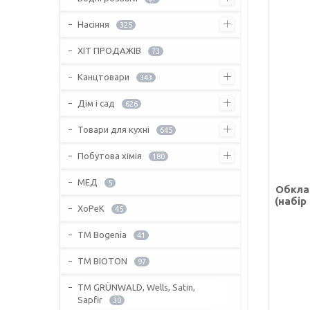
Насіння
325
ХІТ ПРОДАЖІВ
73
Канцтовари
343
Дім і сад
626
Товари для кухні
645
Побутова хімія
180
МЕД
5
Обкла
(набір
ХоРеК
45
ТМ Bogenia
41
ТМ BIOTON
97
ТМ GRÜNWALD, Wells, Satin,
Sapfir
30