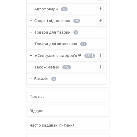
Автотовари
36
Спорт і відпочинок
95
Товари для тварин
4
Товари для виживання
23
➤Сексуальне здоров'я ❤
3541
Також маємо
763
Бакалія
4
Про нас
Відгуки
Часто задавані питання