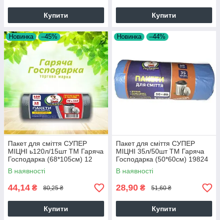
Купити
Купити
Новинка
–45%
Новинка
–44%
Пакет для сміття СУПЕР
Пакет для сміття СУПЕР
МІЦНІ ь120л/15шт ТМ Гаряча
МІЦНІ 35л/50шт ТМ Гаряча
Господарка (68*105см) 12
Господарка (50*60см) 19824
шт./ящ 38315
В наявності
В наявності
44,14
28,90
₴
₴
80,25 ₴
51,60 ₴
Купити
Купити