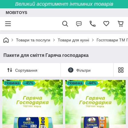
Великий асортимент інтимних товарів
MOBITOYS
Товари та послуги
Товари для кухні
Госптовари ТМ 
Пакети для сміття Гаряча господарка
Сортування
0
Фільтри
Новинка
–45%
Новинка
–44%