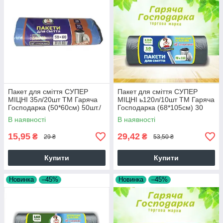
Пакет для сміття СУПЕР
Пакет для сміття СУПЕР
МІЦНІ 35л/20шт ТМ Гаряча
МІЦНІ ь120л/10шт ТМ Гаряча
Господарка (50*60см) 50шт./
Господарка (68*105см) 30
уп 65324
шт./уп
В наявності
В наявності
15,95
29,42
₴
₴
29 ₴
53,50 ₴
Купити
Купити
Новинка
–45%
Новинка
–45%