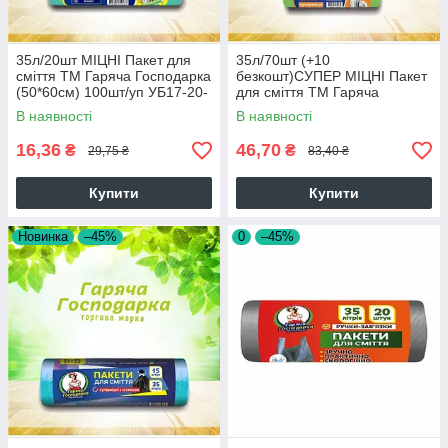
35л/20шт МІЦНІ Пакет для
35л/70шт (+10
сміття ТМ Гаряча Господарка
безкошт)СУПЕР МІЦНІ Пакет
(50*60см) 100шт/уп УБ17-20-
для сміття ТМ Гаряча
19 65324
Господарка (50*60см) 7г/м²
В наявності
В наявності
40шт./уп 19824
16,36
46,70
₴
₴
29,75 ₴
83,40 ₴
Купити
Купити
Новинка
–45%
0
–45%