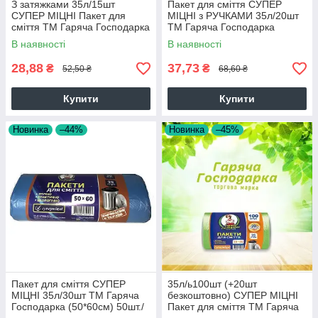
З затяжками 35л/15шт
Пакет для сміття СУПЕР
СУПЕР МІЦНІ Пакет для
МІЦНІ з РУЧКАМИ 35л/20шт
сміття ТМ Гаряча Господарка
ТМ Гаряча Господарка
(51*53 см) 13 г/м² 80шт/ящ
(50*60см) 50шт/уп 19824
В наявності
В наявності
19824
28,88
37,73
₴
₴
52,50 ₴
68,60 ₴
Купити
Купити
Новинка
–44%
Новинка
–45%
Пакет для сміття СУПЕР
35л/ь100шт (+20шт
МІЦНІ 35л/30шт ТМ Гаряча
безкоштовно) СУПЕР МІЦНІ
Господарка (50*60см) 50шт./
Пакет для сміття ТМ Гаряча