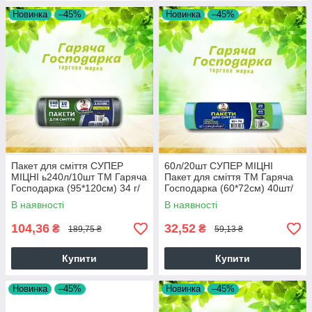
Новинка
–45%
Новинка
–45%
Пакет для сміття СУПЕР
60л/20шт СУПЕР МІЦНІ
МІЦНІ ь240л/10шт ТМ Гаряча
Пакет для сміття ТМ Гаряча
Господарка (95*120см) 34 г/
Господарка (60*72см) 40шт/
м² 10шт/уп 38315
уп УБ17-25-24 19824
В наявності
В наявності
104,36
32,52
₴
₴
189,75 ₴
59,13 ₴
Купити
Купити
Новинка
–45%
Новинка
–45%