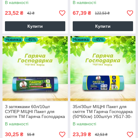
уп 19824
Господарка (50*60см) 7г/м²
В наявності
В наявності
23,52
67,39
₴
₴
42 ₴
122,53 ₴
Купити
Купити
Новинка
–45%
Новинка
–45%
З затяжками 60л/10шт
35л/30шт МІЦНІ Пакет для
СУПЕР МІЦНІ Пакет для
сміття ТМ Гаряча Господарка
сміття ТМ Гаряча Господарка
(50*60см) 100шт/уп УБ17-30-
(57*63 см) 160шт/ящ
20 65324
В наявності
В наявності
30,25
23,39
₴
₴
55 ₴
42,53 ₴