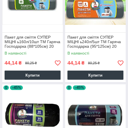
Пакет для сміття СУПЕР
Пакет для сміття СУПЕР
МІЦНІ ь160л/10шт ТМ Гаряча
МІЦНІ ь240л/5шт ТМ Гаряча
Господарка (88*105см) 20
Господарка (95*125см) 20
шт./уп
шт./уп
В наявності
В наявності
44,14
44,14
₴
₴
80,25 ₴
80,25 ₴
Купити
Купити
0
–45%
0
–45%