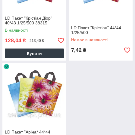
LD Пакет "Крістіан Діор"
40*43 1/25/500 38315
LD Пакет "Крістіан" 44*44
В наявності
1/25/500
128,04
Немає в наявності
₴
213,40 ₴
7,42
₴
Купити
0
LD Пакет "Аріна* 44*44