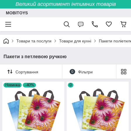
Великий асортимент інтимних товарів
MOBITOYS
Товари та послуги
Товари для кухні
Пакети поліетил
Пакети з петлевою ручкою
Сортування
0
Фільтри
Новинка
–40%
0