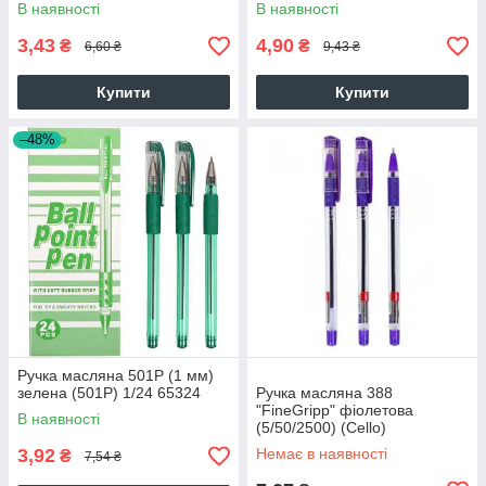
В наявності
В наявності
3,43
4,90
₴
₴
6,60 ₴
9,43 ₴
Купити
Купити
–48%
Ручка масляна 501P (1 мм)
зелена (501P) 1/24 65324
Ручка масляна 388
"FineGripp" фіолетова
В наявності
(5/50/2500) (Cello)
ш.к.6932784200137 65324
3,92
Немає в наявності
₴
7,54 ₴