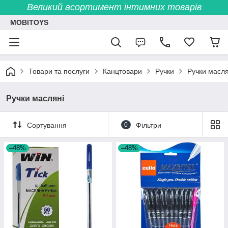
Великий асортимент інтимних товарів
MOBITOYS
Товари та послуги
Канцтовари
Ручки
Ручки масля
Ручки масляні
Сортування
0
Фільтри
–48%
–48%