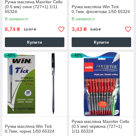
Ручка масляна Maxriter Cello
(0.5 мм) синя (727+1) 1/11
Ручка масляна Win Tick
65324
0,7мм, фіолетова 1/50 65324
В наявності
В наявності
6,74
3,43
₴
₴
12,97 ₴
6,60 ₴
Купити
Купити
–48%
–48%
Ручка масляна Maxriter Cello
Ручка масляна Win Tick
(0.5 мм) червона (727+1)
0,7мм, чорна 1/50 65324
1/11 65324