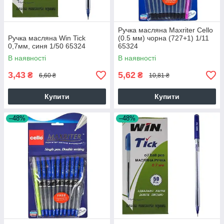
Ручка масляна Maxriter Cello
Ручка масляна Win Tick
(0.5 мм) чорна (727+1) 1/11
0,7мм, синя 1/50 65324
65324
В наявності
В наявності
3,43
5,62
₴
₴
6,60 ₴
10,81 ₴
Купити
Купити
–48%
–48%