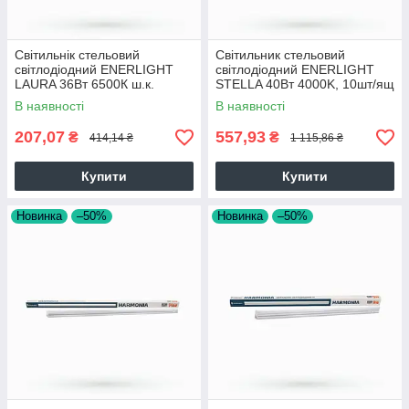
Cвітильнік стельовий
Cвітильник стельовий
світлодіодний ENERLIGHT
світлодіодний ENERLIGHT
LAURA 36Вт 6500К ш.к.
STELLA 40Вт 4000K, 10шт/ящ
4823093503205, 20шт/ящ
4823093500556 28325
В наявності
В наявності
28325
207,07
557,93
₴
₴
414,14 ₴
1 115,86 ₴
Купити
Купити
Новинка
–50%
Новинка
–50%