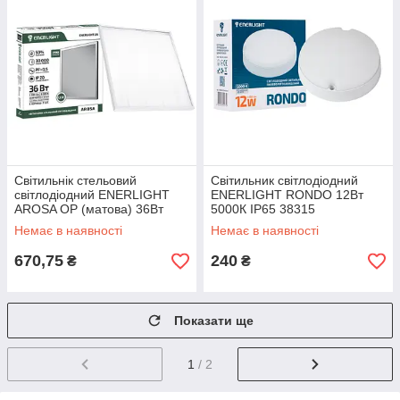
Cвітильнік стельовий
Світильник світлодіодний
світлодіодний ENERLIGHT
ENERLIGHT RONDO 12Вт
AROSA OP (матова) 36Вт
5000К IP65 38315
6500К ш.к. 4823093504288,
Немає в наявності
Немає в наявності
4шт/ящ 28325
670,75
240
₴
₴
Показати ще
1
/ 2