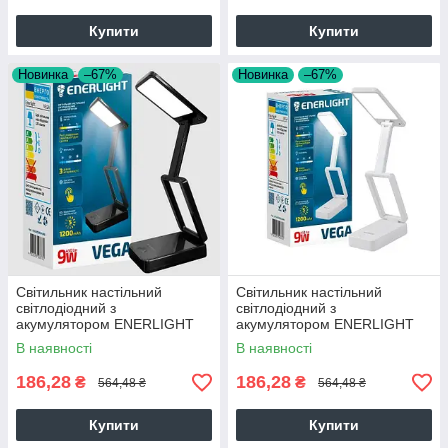
Купити
Купити
Новинка
–67%
Новинка
–67%
Світильник настільний
Світильник настільний
світлодіодний з
світлодіодний з
акумулятором ENERLIGHT
акумулятором ENERLIGHT
VEGA 9Вт 3000-6000K
VEGA 9Вт 3000-6000K Білий
В наявності
В наявності
Чорний
186,28
186,28
₴
₴
564,48 ₴
564,48 ₴
Купити
Купити