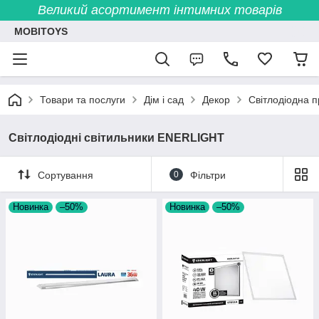
Великий асортимент інтимних товарів
MOBITOYS
Товари та послуги
Дім і сад
Декор
Світлодіодна 
Світлодіодні світильники ENERLIGHT
Сортування
0
Фільтри
Новинка
–50%
Новинка
–50%