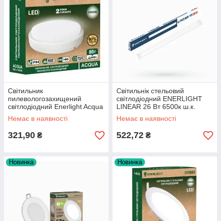
Світильник
Cвітильнік стельовий
пилевологозахищений
світлодіодний ENERLIGHT
світлодіодний Enerlight Acqua
LINEAR 26 Вт 6500к ш.к.
8Вт 4100К
4823093503656 28325
Немає в наявності
Немає в наявності
321,90
522,72
₴
₴
Новинка
Новинка