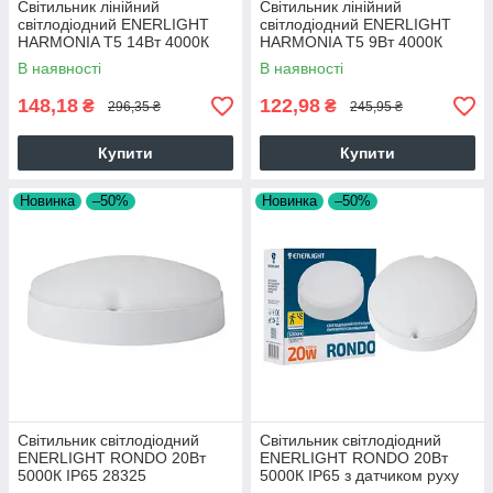
Cвітильник лінійний
Cвітильник лінійний
світлодіодний ENERLIGHT
світлодіодний ENERLIGHT
HARMONIA T5 14Вт 4000К
HARMONIA T5 9Вт 4000К
38315
38315
В наявності
В наявності
148,18
122,98
₴
₴
296,35 ₴
245,95 ₴
Купити
Купити
Новинка
–50%
Новинка
–50%
Світильник світлодіодний
Світильник світлодіодний
ENERLIGHT RONDO 20Вт
ENERLIGHT RONDO 20Вт
5000К IP65 28325
5000К IP65 з датчиком руху