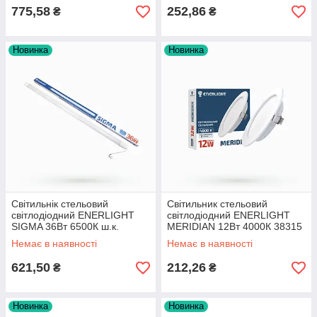
775,58
252,86
₴
₴
Новинка
Новинка
Cвітильнік стельовий
Cвітильник стельовий
світлодіодний ENERLIGHT
світлодіодний ENERLIGHT
SIGMA 36Вт 6500К ш.к.
MERIDIAN 12Вт 4000К 38315
4823093503243, 20шт/ящ
Немає в наявності
Немає в наявності
28325
621,50
212,26
₴
₴
Новинка
Новинка