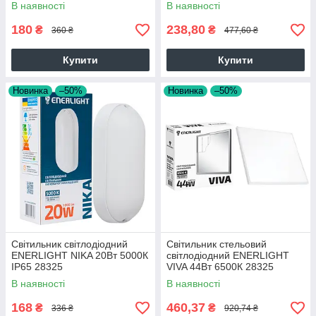
В наявності
В наявності
180
238,80
₴
₴
360 ₴
477,60 ₴
Купити
Купити
Новинка
–50%
Новинка
–50%
Світильник світлодіодний
Cвітильник стельовий
ENERLIGHT NIKA 20Вт 5000К
світлодіодний ENERLIGHT
IP65 28325
VIVA 44Вт 6500К 28325
В наявності
В наявності
168
460,37
₴
₴
336 ₴
920,74 ₴