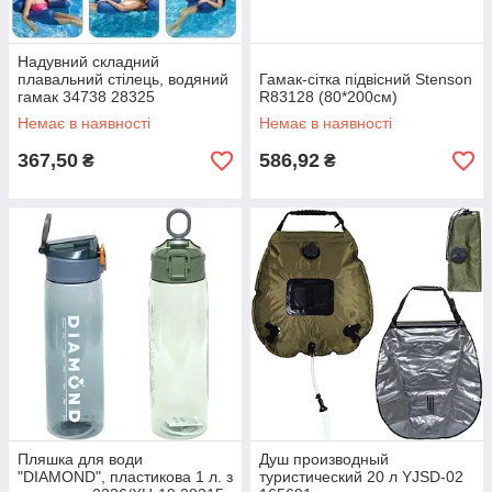
Надувний складний
плавальний стілець, водяний
Гамак-сітка підвісний Stenson
гамак 34738 28325
R83128 (80*200см)
Немає в наявності
Немає в наявності
367,50
586,92
₴
₴
Пляшка для води
Душ производный
"DIAMOND", пластикова 1 л. з
туристический 20 л YJSD-02