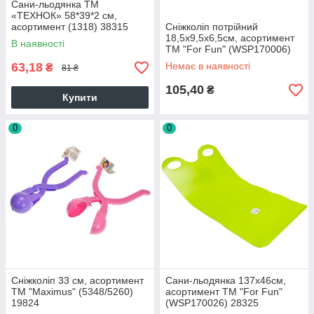
Сани-льодянка ТМ
«ТЕХНОК» 58*39*2 см,
асортимент (1318) 38315
Сніжколіп потрійний
18,5х9,5х6,5см, асортимент
В наявності
ТМ "For Fun" (WSP170006)
38315
63,18
Немає в наявності
₴
81 ₴
105,40
₴
Купити
0
0
Сніжколіп 33 см, асортимент
Сани-льодянка 137х46см,
ТМ "Maximus" (5348/5260)
асортимент ТМ "For Fun"
19824
(WSP170026) 28325