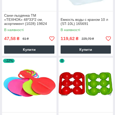
Сани-льодянка ТМ
«ТЕХНОК» 48*33*2 см,
Емкость воды с краном 10 л
асортимент (1028) 19824
(ST-10L) 165691
В наявності
В наявності
47,58
119,62
₴
₴
61 ₴
225,70 ₴
Купити
Купити
–22%
0