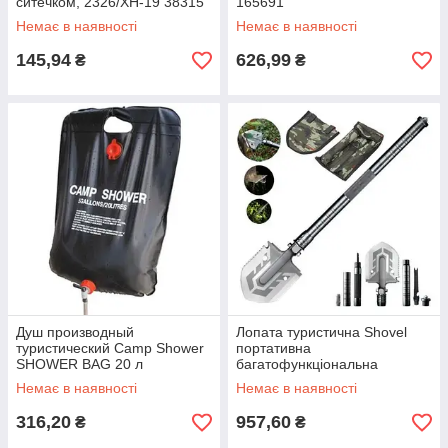
ситечком, 2326/XH-19 38315
165691
Немає в наявності
Немає в наявності
145,94
626,99
₴
₴
Душ производный
Лопата туристична Shovel
туристический Camp Shower
портативна
SHOWER BAG 20 л
багатофункціональна
складана з чохлом 4в1
Немає в наявності
Немає в наявності
(51906/101) 28325
316,20
957,60
₴
₴