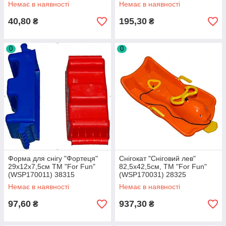
Немає в наявності
Немає в наявності
40,80
195,30
₴
₴
0
0
Форма для снігу "Фортеця"
Снігокат "Сніговий лев"
29х12х7,5см ТМ "For Fun"
82,5х42,5см, ТМ "For Fun"
(WSP170011) 38315
(WSP170031) 28325
Немає в наявності
Немає в наявності
97,60
937,30
₴
₴