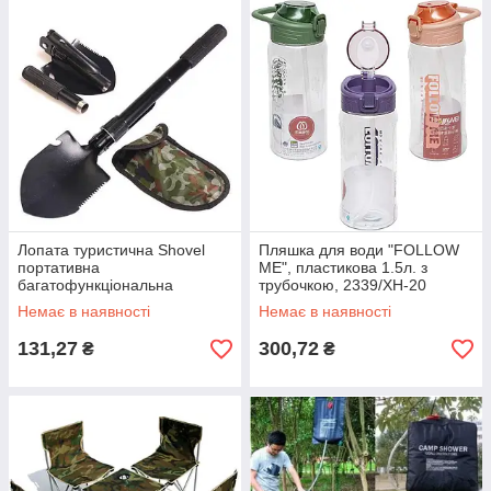
Лопата туристична Shovel
Пляшка для води "FOLLOW
портативна
ME", пластикова 1.5л. з
багатофункціональна
трубочкою, 2339/XH-20
складана з чохлом 4в1
28325
Немає в наявності
Немає в наявності
(51906/101) 38315
131,27
300,72
₴
₴