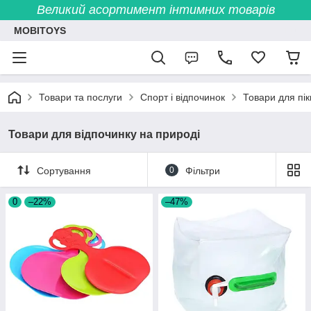
Великий асортимент інтимних товарів
MOBITOYS
Товари та послуги
Спорт і відпочинок
Товари для пік
Товари для відпочинку на природі
Сортування
0
Фільтри
0
–22%
–47%