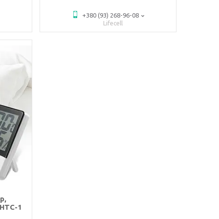
+380 (93) 268-96-08
Lifecell
р,
 HTC-1