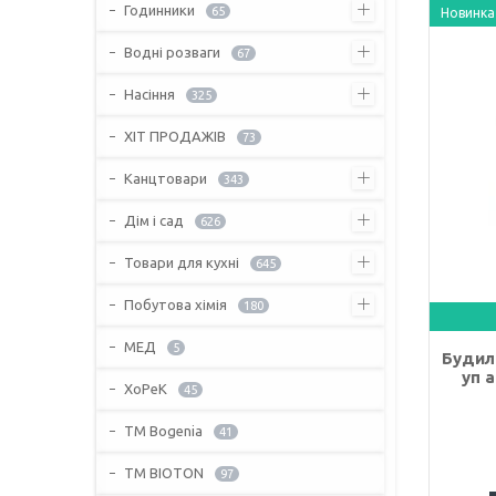
Годинники
65
Новинка
Водні розваги
67
Насіння
325
ХІТ ПРОДАЖІВ
73
Канцтовари
343
Дім і сад
626
Товари для кухні
645
Побутова хімія
180
МЕД
5
Будиль
уп 
ХоРеК
45
ТМ Bogenia
41
ТМ BIOTON
97