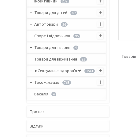
Інсектициди
232
Товари для дітей
49
Автотовари
36
Спорт і відпочинок
95
Товари для тварин
4
Товари для виживання
23
➤Сексуальне здоров'я ❤
3541
Також маємо
763
Бакалія
4
Про нас
Відгуки