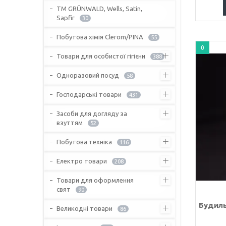
ТМ GRÜNWALD, Wells, Satin,
Sapfir
30
Побутова хімія Clerom/PINA
55
0
Товари для особистої гігієни
388
Одноразовий посуд
58
Господарські товари
431
Засоби для догляду за
взуттям
52
Побутова техніка
116
Електро товари
208
Товари для оформлення
свят
90
Будиль
Великодні товари
86