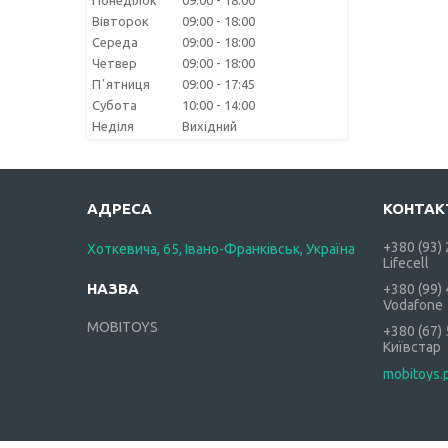
Понеділок
09:00
18:00
Вівторок
09:00
18:00
Середа
09:00
18:00
Четвер
09:00
18:00
Пʼятниця
09:00
17:45
Субота
10:00
14:00
Неділя
Вихідний
+380 (93)
Хоткевича, 65, Івано-Франківськ, Україна
Lifecell
+380 (99)
Vodafone
MOBITOYS
+380 (67)
Київстар
mobitoys