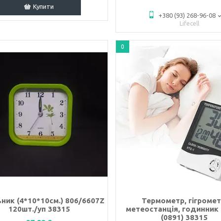
Купити
+380 (93) 268-96-08
Lifecell
0
ник (4*10*10см.) 806/6607Z
Термометр, гігромет
120шт./уп 38315
метеостанція, годинник
(0891) 38315