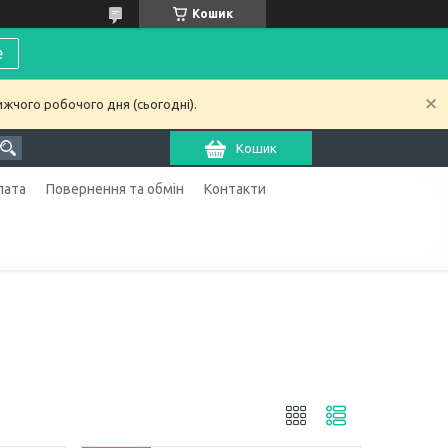
Кошик
е
ижчого робочого дня (сьогодні).
Кошик
лата
Повернення та обмін
Контакти