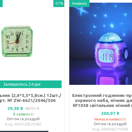
–37%
Новинка
Залишилось 24 дні
ник (2,6*5,5*5,8см.) 12шт./
Електронний годинник-п
арт. № ZW-6621/2046/506
зоряного неба, нічник д
№1038 світильник нічний 
29,30 ₴
46,51 ₴
200,97 ₴
В наявності
Оптом і в роздріб
Немає в наявності
Оптом і в роздріб
6920128525060
6940382710385