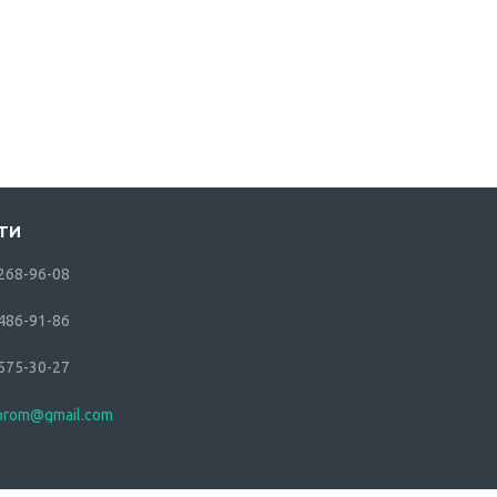
 268-96-08
 486-91-86
 575-30-27
.prom@gmail.com