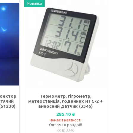
Новинка
роектор
Термометр, гігрометр,
итячий
метеостанція, годинник HTC-2 +
(51230)
виносний датчик (3346)
285,10 ₴
Немає в наявності
Оптом і в роздріб
3346