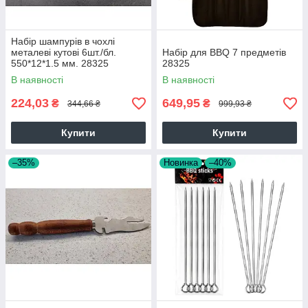
Набір шампурів в чохлі
металеві кутові 6шт./бл.
Набір для BBQ 7 предметів
550*12*1.5 мм. 28325
28325
В наявності
В наявності
224,03
649,95
₴
₴
344,66 ₴
999,93 ₴
Купити
Купити
–35%
Новинка
–40%