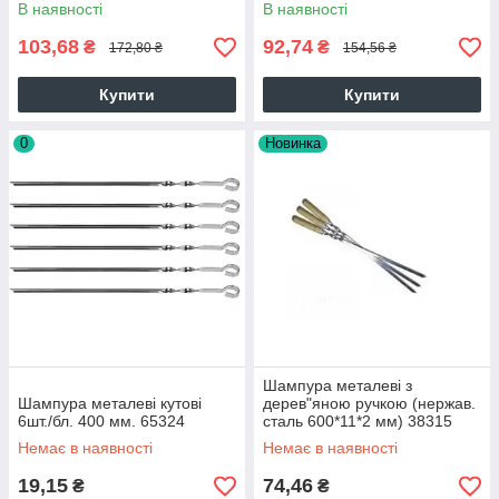
В наявності
В наявності
103,68
92,74
₴
₴
172,80 ₴
154,56 ₴
Купити
Купити
0
Новинка
Шампура металеві з
Шампура металеві кутові
дерев"яною ручкою (нержав.
6шт./бл. 400 мм. 65324
сталь 600*11*2 мм) 38315
Немає в наявності
Немає в наявності
19,15
74,46
₴
₴