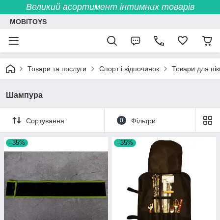
Великий асортимент інтимних товарів
MOBITOYS
Товари та послуги
Спорт і відпочинок
Товари для пік
Шампура
Сортування
0
Фільтри
–35%
–35%