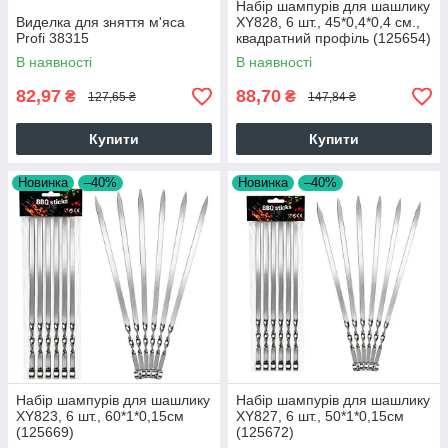
Набір шампурів для шашлику
Виделка для зняття м'яса
XY828, 6 шт., 45*0,4*0,4 см.,
Profi 38315
квадратний профіль (125654)
В наявності
В наявності
82,97
88,70
₴
₴
127,65 ₴
147,84 ₴
Купити
Купити
Новинка
–40%
Новинка
–40%
Набір шампурів для шашлику
Набір шампурів для шашлику
XY823, 6 шт., 60*1*0,15см
XY827, 6 шт., 50*1*0,15см
(125669)
(125672)