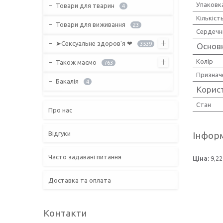
Упаковк
Товари для тварин
4
Кількіст
Товари для виживання
23
Сердечн
➤Сексуальне здоров'я ❤
3539
Основ
Колір
Також маємо
763
Признач
Бакалія
4
Корис
Стан
Про нас
Відгуки
Інформ
Часто задавані питання
Ціна:
9,22
Доставка та оплата
Контакти