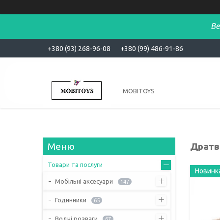
Ве
+380 (93) 268-96-08
+380 (99) 486-91-86
MOBITOYS
Дратв
Товари та послуги
Новинк
Мобільні аксесуари
147
Годинники
65
Водні розваги
67