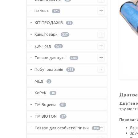
Насіння
325
ХІТ ПРОДАЖІВ
73
Канцтовари
337
Дім і сад
622
Товари для кухні
644
Побутова хімія
233
МЕД
5
ХоРеК
38
Дратва 
Дратва 
ТМ Bogenia
41
зручності
ТМ BIOTON
97
Переваги
Які
Товари для особистої гігієни
388
Зру