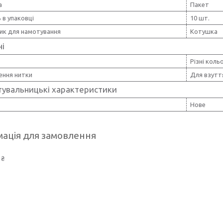
а
Пакет
ь в упаковці
10 шт.
ик для намотування
Котушка
ні
Різні коль
ення нитки
Для взуття
тувальницькі характеристики
Нове
ація для замовлення
 ₴