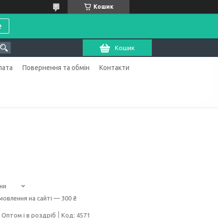
Кошик
е
Кошик
лата
Повернення та обмін
Контакти
ни
мовлення на сайті — 300 ₴
Оптом і в роздріб
Код:
4571