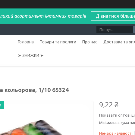
ликий асортимент інтимних товарів
Дізнатися більш
Головна
Товари та послуги
Про нас
Доставка та оп
➤ ЗНИЖКИ ➤
а кольорова, 1/10 65324
9,22 ₴
а
Показати оптові ці
Мінімальна сума за
Немає в наявності