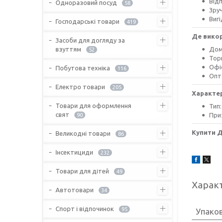
Від
Одноразовий посуд
58
Зру
Вигі
Господарські товари
419
Де вико
Засоби для догляду за
взуттям
Дом
52
Торг
Офі
Побутова техніка
116
Опто
Електро товари
205
Характе
Товари для оформлення
Тип
свят
При
90
Купити 
Великодні товари
86
Інсектициди
232
Товари для дітей
49
Харак
Автотовари
34
Спорт і відпочинок
95
Упако