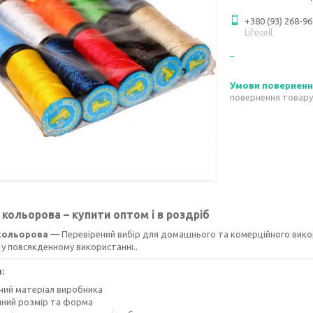
+380 (93) 268-96
Lifecell
повернення товару
кольорова – купити оптом і в роздріб
кольорова
— Перевірений вибір для домашнього та комерційного викор
 у повсякденному використанні..
:
сний матеріал виробника
чний розмір та форма