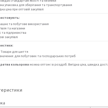
повідає стандартам якості та безпеки
чна упаковка для зберігання та транспортування
дна ціна при оптовій закупівлі
ристовують:
ашнє та побутове використання
івля та магазини
с та підприємства
ві закупівлі
ристики:
: Товари для шиття
значення: для побутових та господарських потреб
Дратва кольорова
можна оптом і в роздріб. Вигідна ціна, швидка достав
теристики
вка