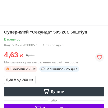
Супер-клей "Секунда" 505 20г. 50шт/уп
В наявності
Код: 6942204300057
Опт і роздріб
4,63
₴
6,91 ₴
Мінімальна сума замовлення на сайті — 300 ₴
Економія
2.28 ₴
Залишилось
25 днів
5,38 ₴
від 200 шт.
Купити
або