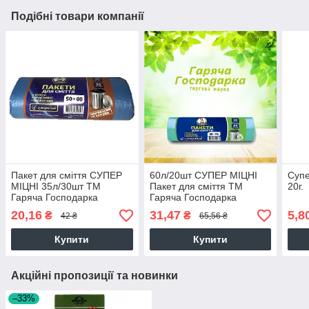
Подібні товари компанії
Пакет для сміття СУПЕР
60л/20шт СУПЕР МІЦНІ
Супе
МІЦНІ 35л/30шт ТМ
Пакет для сміття ТМ
20г.
Гаряча Господарка
Гаряча Господарка
(50*60см) 50шт./уп 19824
(60*72см) 40шт/уп УБ17-
20,16
31,47
5,8
₴
₴
42 ₴
65,56 ₴
25-24 19824
Купити
Купити
Акційні пропозиції та новинки
–33%