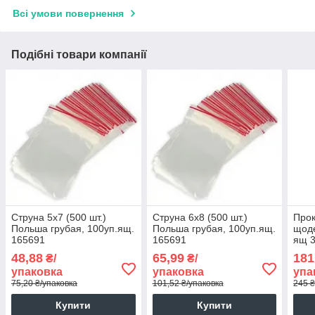
Всі умови повернення
Подібні товари компанії
Струна 5х7 (500 шт.)
Струна 6х8 (500 шт.)
Прок
Польша грубая, 100уп.ящ.
Польша грубая, 100уп.ящ.
щоде
165691
165691
ящ 
48,88
65,99
181
₴/
₴/
упаковка
упаковка
упа
75,20 ₴/упаковка
101,52 ₴/упаковка
245 ₴
Купити
Купити