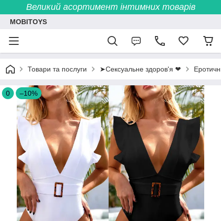
Великий асортимент інтимних товарів
MOBITOYS
Товари та послуги
➤Сексуальне здоров'я ❤
Еротичн
0
–10%