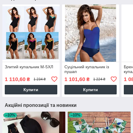
Злитий купальник М-5ХЛ
Суцільний купальник із
Бре
пушап
купа
1 110,60
1 101,60
1 0
₴
₴
1 234 ₴
1 224 ₴
Купити
Купити
Акційні пропозиції та новинки
–10%
–10%