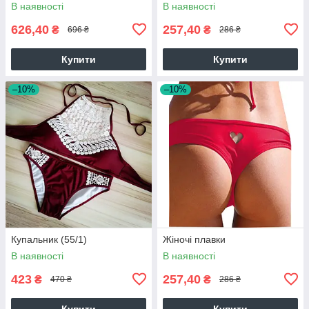
В наявності
В наявності
626,40
257,40
₴
₴
696 ₴
286 ₴
Купити
Купити
–10%
–10%
Купальник (55/1)
Жіночі плавки
В наявності
В наявності
423
257,40
₴
₴
470 ₴
286 ₴
Купити
Купити