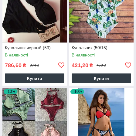
Купальник черный (53)
Купальник (50/15)
В наявності
В наявності
786,60
421,20
₴
₴
874 ₴
468 ₴
Купити
Купити
–10%
–10%