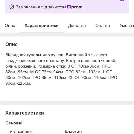
Замовлення під захистом
Опис
Характеристики
Доставка
Оплата
Умови 
Опис
Відрядний купальник з пушап. Виконаний з якісного
швидковисихаючого еластану. Колір в наявності чорний,
білий, рожевий. Розмірна сітка: З ОГ 70см-86см. ПРО
82см.-96см. M ОГ 75см-94см. ПРО 82см.-102см. L ОГ
80см.-102см ПРО 85см.-110см. XL ОГ 90см.-110см. ПРО
90см.-115см.
Характеристики
Основні
Тип тканини
Еластан