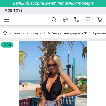
Великий асортимент інтимних товарів
MOBITOYS
Товари та послуги
➤Сексуальне здоров'я ❤
Еротичн
–10%