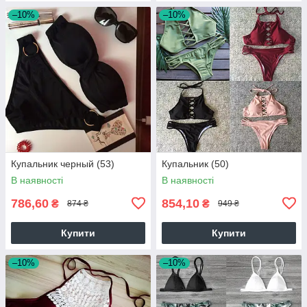
–10%
–10%
Купальник черный (53)
Купальник (50)
В наявності
В наявності
786,60
854,10
₴
₴
874 ₴
949 ₴
Купити
Купити
–10%
–10%