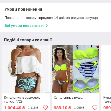
Умови повернення
Повернення товару впродовж 14 днів за рахунок покупця
Всі умови повернення
Подібні товари компанії
Купальник із завислою
Купальник з пушап
Купа
талією (72)
талі
1 004,40
989,10
989
₴
₴
1 116 ₴
1 099 ₴