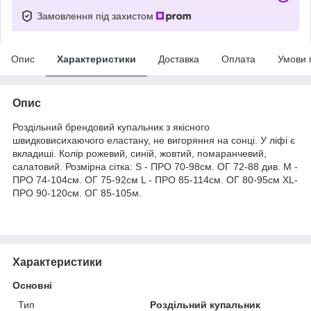
Замовлення під захистом
Опис
Характеристики
Доставка
Оплата
Умови 
Опис
Роздільний брендовий купальник з якісного
швидковисихаючого еластану, не вигоряння на сонці. У ліфі є
вкладиші. Колір рожевий, синій, жовтий, помаранчевий,
салатовий. Розмірна сітка: S - ПРО 70-98см. ОГ 72-88 див. M -
ПРО 74-104см. ОГ 75-92см L - ПРО 85-114см. ОГ 80-95см XL-
ПРО 90-120см. ОГ 85-105м.
Характеристики
Основні
Тип
Роздільний купальник