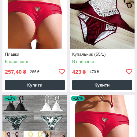
Плавки
Купальник (55/1)
В наявності
В наявності
257,40
423
₴
₴
286 ₴
470 ₴
Купити
Купити
–10%
–10%