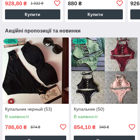
928,80
880
926
₴
₴
1 032 ₴
Купити
Купити
Акційні пропозиції та новинки
–10%
–10%
Купальник черный (53)
Купальник (50)
В наявності
В наявності
786,60
854,10
₴
₴
874 ₴
949 ₴