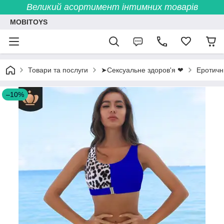
Великий асортимент інтимних товарів
MOBITOYS
Товари та послуги
➤Сексуальне здоров'я ❤
Еротичн
–10%