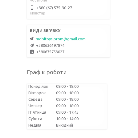
Vodafone
+380 (67) 575-30-27
Київстар
mobitoys.prom@gmail.com
+380636197874
+380675753027
Графік роботи
Понеділок
09:00
18:00
Вівторок
09:00
18:00
Середа
09:00
18:00
Четвер
09:00
18:00
Пʼятниця
09:00
17:45
Субота
10:00
14:00
Неділя
Вихідний