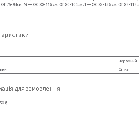
. ОГ 75-94см. М — ОС 80-116 см. ОГ 80-104см Л — ОС 85-136 см. ОГ 82-112
теристики
ні
Червоний
нини
Сітка
ація для замовлення
50 ₴