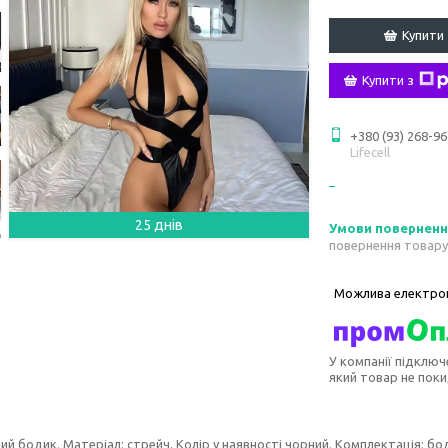
Купити
Купити з
+380 (93) 268-96
Lifecell
25 днів
повернення товару
У компанії підключ
який товар не пок
ий бодик. Матеріал: стрейч. Колір у наявності чорний. Комплектація: боди