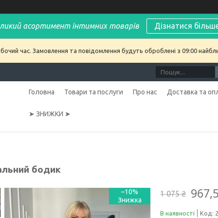
ликий асортимент інтимних товарів
Дізнатися більш
обочий час. Замовлення та повідомлення будуть оброблені з 09:00 найбл
Головна
Товари та послуги
Про нас
Доставка та оп
➤ ЗНИЖКИ ➤
альний бодик
967,
–10%
1 075 ₴
В наявності
Код: