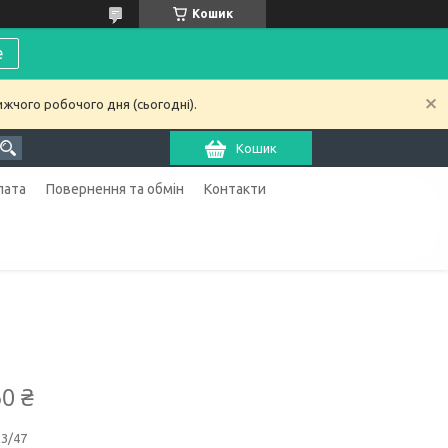
Кошик
е
ижчого робочого дня (сьогодні).
Кошик
лата
Повернення та обмін
Контакти
50 ₴
23/47