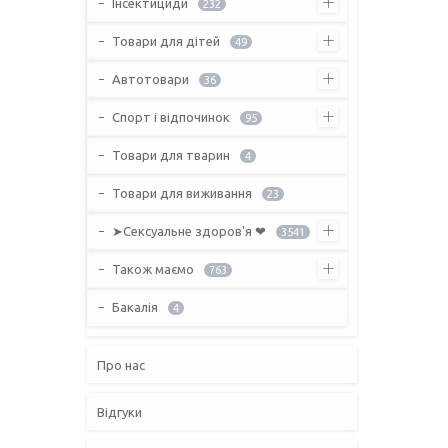
Інсектициди
232
Товари для дітей
49
Автотовари
36
Спорт і відпочинок
95
Товари для тварин
4
Товари для виживання
23
➤Сексуальне здоров'я ❤
3541
Також маємо
763
Бакалія
4
Про нас
Відгуки