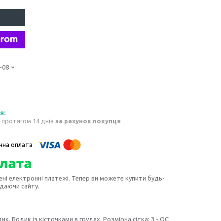
-08
 протягом 14 днів
за рахунок покупця
ені електронні платежі. Тепер ви можете купити будь-
идаючи сайту.
к. Бодик із кісточками в грудях. Розмірна сітка: З - ОС