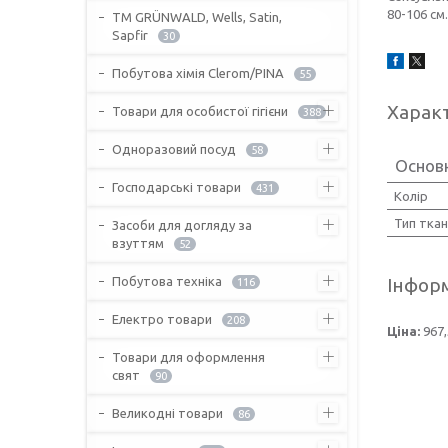
80-106 см
ТМ GRÜNWALD, Wells, Satin,
Sapfir
30
Побутова хімія Clerom/PINA
55
Харак
Товари для особистої гігієни
388
Одноразовий посуд
58
Основ
Господарські товари
431
Колір
Тип тка
Засоби для догляду за
взуттям
52
Побутова техніка
Інформ
116
Електро товари
208
Ціна:
967,
Товари для оформлення
свят
90
Великодні товари
86