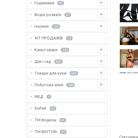
Годинники
65
Водні розваги
67
Насіння
325
ХІТ ПРОДАЖІВ
73
Канцтовари
343
Дім і сад
626
Товари для кухні
645
Побутова хімія
180
МЕД
5
ХоРеК
45
ТМ Bogenia
41
ТМ BIOTON
97
Сексуальн