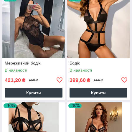
Мереживний бодік
Бодік
В наявності
В наявності
421,20
399,60
₴
₴
468 ₴
444 ₴
Купити
Купити
–10%
–10%