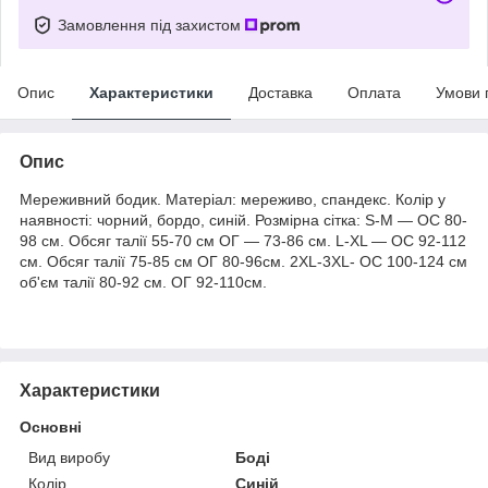
Замовлення під захистом
Опис
Характеристики
Доставка
Оплата
Умови 
Опис
Мереживний бодик. Матеріал: мереживо, спандекс. Колір у
наявності: чорний, бордо, синій. Розмірна сітка: S-М — ОС 80-
98 см. Обсяг талії 55-70 см ОГ — 73-86 см. L-XL — ОС 92-112
см. Обсяг талії 75-85 см ОГ 80-96см. 2XL-3XL- ОС 100-124 см
об'єм талії 80-92 см. ОГ 92-110см.
Характеристики
Основні
Вид виробу
Боді
Колір
Синій