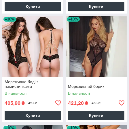
Купити
Купити
–10%
–10%
Мереживне боді з
намистинками
Мереживний бодик
В наявності
В наявності
405,90
421,20
₴
₴
451 ₴
468 ₴
Купити
Купити
–10%
–10%