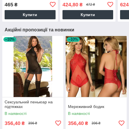
465
424,80
624
₴
₴
472 ₴
Купити
Купити
Акційні пропозиції та новинки
–10%
–10%
Сексуальний пеньюар на
підтяжках
Мереживний бодик
В наявності
В наявності
356,40
356,40
₴
₴
396 ₴
396 ₴