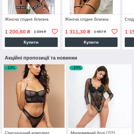
Жіноча спідня білизна
Жіноча спідня білизна
Спід
1 200,60
1 311,30
1 1
₴
₴
1 334 ₴
1 457 ₴
Купити
Купити
Акційні пропозиції та новинки
–10%
–10%
Сексуальний комплект
Мереживний боді (7/2)