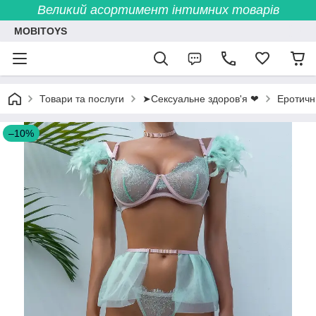
Великий асортимент інтимних товарів
MOBITOYS
Товари та послуги
➤Сексуальне здоров'я ❤
Еротичн
–10%