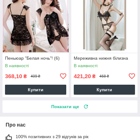
Пеньюар "Белая ночь"! (6)
Мереживна нижня білизна
В наявності
В наявності
368,10
421,20
₴
₴
409 ₴
468 ₴
Купити
Купити
Показати ще
Про нас
100% позитивних з 29 відгуків за рік