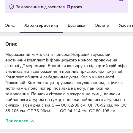
Замовлення під захистом
Опис
Характеристики
Доставка
Оплата
Умови 
Опис
Мереживний комплект із поясом. Яскравий і зухвалий
еротичний комплект із французького ніжного провокує на
активні дії мережива! Броскітки кольору та відвертий крій ліфа
викликає миттєве бажання й приплив пристрасних почуттів!
Комплект обшитий лебединим пухом. Колір у наявності
бірюзовий. Комплектація: трусики з регулюванням, ліфчик із
кісточками, пояс, чопер, пов'язка на ногу, панчохи на
замовлення. Панчохи сіточкою з ажуром на гумці, панчохи
нейлонові з ажуром на гумці, панчохи нейлонові з ажуром на
силіконі. Розмірна сітка S — ОС 82-96 см. ОГ 70-92 см. M- ОС
88-106 см. ОГ 75-96см L — ОС 94-114 см. ОГ 80-108 см
Приховати