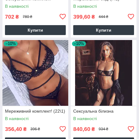
В наявності
В наявності
702
399,60
₴
₴
780 ₴
444 ₴
Купити
Купити
–10%
–10%
Мереживний комплект! (22\1)
Сексуальна білизна
В наявності
В наявності
356,40
840,60
₴
₴
396 ₴
934 ₴