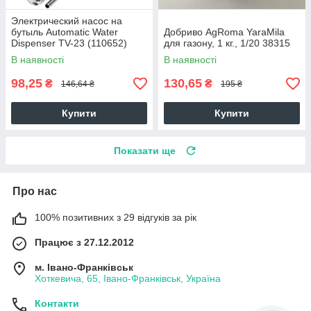
Электрический насос на
бутыль Automatic Water
Добриво AgRoma YaraMila
Dispenser TV-23 (110652)
для газону, 1 кг., 1/20 38315
165691
В наявності
В наявності
98,25
130,65
₴
₴
146,64 ₴
195 ₴
Купити
Купити
Показати ще
Про нас
100% позитивних з 29 відгуків за рік
Працює з 27.12.2012
м. Івано-Франківськ
Хоткевича, 65, Івано-Франківськ, Україна
Контакти