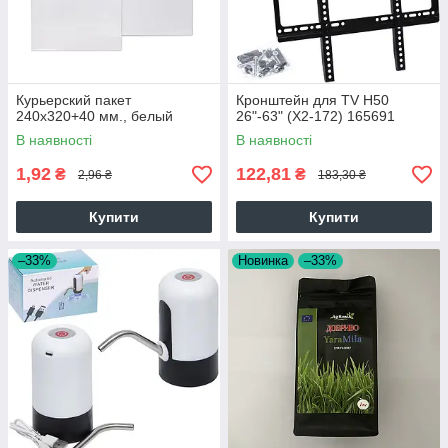
Курьерский пакет
Кронштейн для TV Н50
240х320+40 мм., белый
26"-63" (Х2-172) 165691
В наявності
В наявності
1,92
122,81
₴
₴
2,96 ₴
183,30 ₴
Купити
Купити
–33%
Новинка
–33%