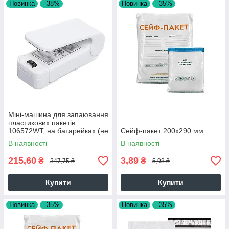
Новинка
–38%
Новинка
–35%
Міні-машина для запаювання
пластикових пакетів
106572WT, на батарейках (не
Сейф-пакет 200х290 мм.
комплектується)
В наявності
В наявності
215,60
3,89
₴
₴
347,75 ₴
5,98 ₴
Купити
Купити
Новинка
–35%
Новинка
–35%