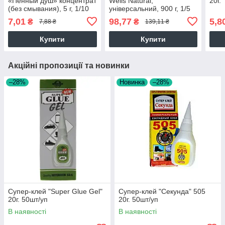
«Пенный душ» концентрат
Wells Natural,
20г.
(без смывания), 5 г, 1/10
універсальний, 900 г, 1/5
7,01
98,77
5,8
₴
₴
7,88 ₴
139,11 ₴
Купити
Купити
Акційні пропозиції та новинки
–28%
Новинка
–28%
Супер-клей "Super Glue Gel"
Супер-клей "Секунда" 505
20г. 50шт/уп
20г. 50шт/уп
В наявності
В наявності