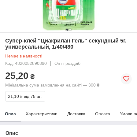
Супер-клей "Циакрилан Гель" секундный 5г.
универсальный, 1/40/480
Немає в наявності
Код: 4820052890390
Опт і роздріб
25,20
₴
Мінімальна сума замовлення на сайті — 300 ₴
21,10 ₴
від 75 шт.
Опис
Характеристики
Доставка
Оплата
Умови п
Опис