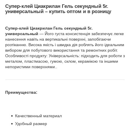
Супер-клей Циакрилан Гель секундный 5г.
универсальный – купить оптом и в розницу
Супер-клей Циакрилан Гель секундный 5г.
универсальный
— Його густа консистенція забезпечує легке
нанесення навіть на вертикальні поверхні, запобігаючи
розтіканню. Висока якість і швидка дія роблять його ідеальним
вибором для побутового використання та ремонтних робіт.
Особливості продукту: Універсальність: підходить для роботи з
металом, пластмасою, гумою, склом, керамікою та іншими
непористими поверхнями..
Преимущества:
Качественный материал
Удобный размер