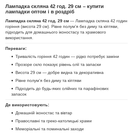
Лампадка скляна 42 год. 29 см – купити
лампадки оптом і в роздріб
Лампадка скляна 42 год. 29 см
— Лампадка скляна 42 годин
горіння (висота 29 см). Рівне полум'я без диму та кіптяви,
підходить для домашнього іконостасу та храмового
використання.
Переваги:
Тривалість горіння 42 годин — рідко потребує заміни
Прозоре скло показує рівень олії та запаски
Висота 29 см — добре видна та декоративна
Рівне полум'я без диму та кіптяви
Підходить до будь-яких олійних та парафінових
запасок
Де використовують:
Домашній іконостас та вівтар
Православні та греко-католицькі храми
Меморіальні та поминальні заходи