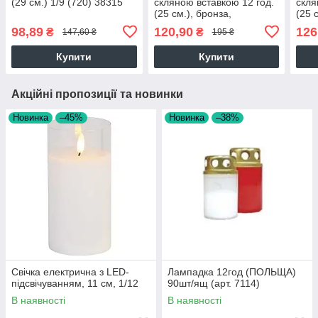
(29 см.) 1/9 (720) 38315
скляною вставкою 12 год.
скля
(25 см.), бронза,
(25 с
асортимент, 1/4 (900)
98,89
120,90
126
₴
₴
147,60 ₴
195 ₴
Купити
Купити
Акційні пропозиції та новинки
Новинка
–45%
Новинка
–38%
Свічка електрична з LED-
Лампадка 12год (ПОЛЬЩА)
підсвічуванням, 11 см, 1/12
90шт/ящ (арт. 7114)
В наявності
В наявності