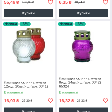
55,46
6,35
₴
₴
100,83 ₴
10,24 ₴
Купити
Купити
Новинка
–38%
Новинка
–38%
Лампадка склянна кулька
Лампадка склянна кулька
8год. 24шт/ящ (арт. 0342)
12год. 20шт/ящ (арт. 0341)
65324
В наявності
В наявності
16,93
16,32
₴
₴
27,30 ₴
26,33 ₴
Купити
Купити