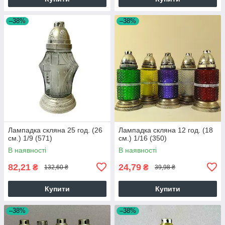
–38%
–38%
Лампадка скляна 25 год. (26
Лампадка скляна 12 год. (18
см.) 1/9 (571)
см.) 1/16 (350)
В наявності
В наявності
82,21
24,79
₴
₴
132,60 ₴
39,98 ₴
Купити
Купити
–38%
–38%