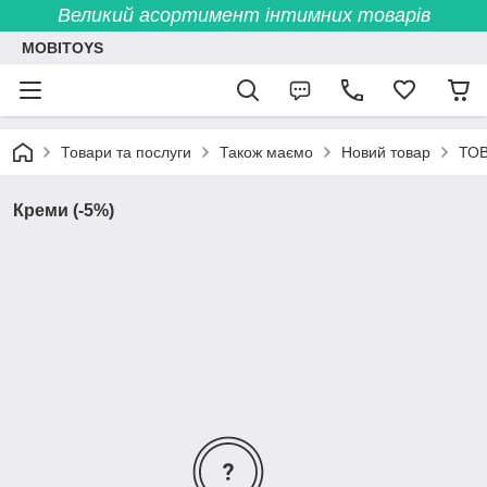
Великий асортимент інтимних товарів
MOBITOYS
Товари та послуги
Також маємо
Новий товар
ТО
Креми (-5%)