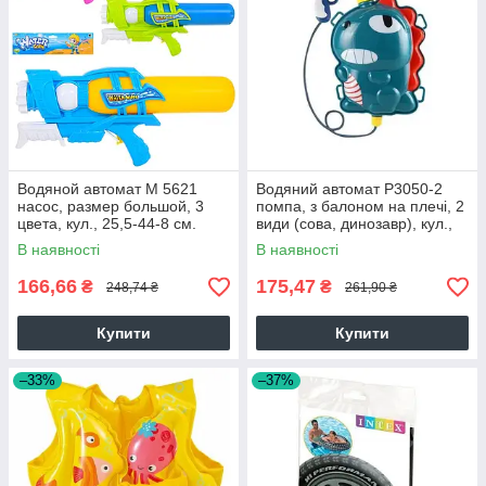
Водяной автомат M 5621
Водяний автомат P3050-2
насос, размер большой, 3
помпа, з балоном на плечі, 2
цвета, кул., 25,5-44-8 см.
види (сова, динозавр), кул.,
31-38-6 см. 28325
В наявності
В наявності
166,66
175,47
₴
₴
248,74 ₴
261,90 ₴
Купити
Купити
–33%
–37%