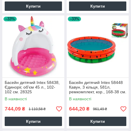
Купити
Купити
–33%
–33%
Басейн дитячий Intex 58438,
Басейн дитячий Intex 58448
Єдиноріг, об'єм 45 л., 102-
Кавун, 3 кільця, 581л,
102 см. 28325
ремкомплект, кор., 168-38 см.
28325
В наявності
В наявності
744,09
644,20
₴
₴
1 110,58 ₴
961,49 ₴
Купити
Купити