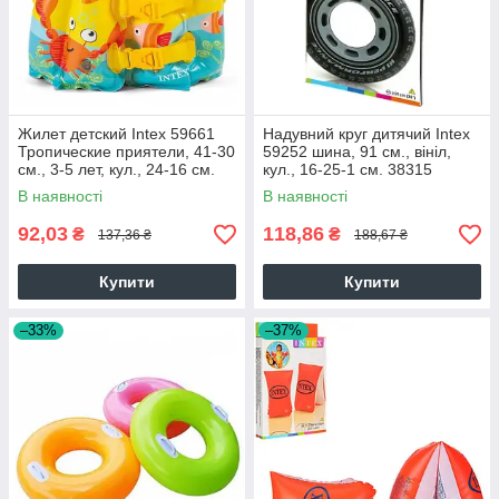
Жилет детский Intex 59661
Надувний круг дитячий Intex
Тропические приятели, 41-30
59252 шина, 91 см., вініл,
см., 3-5 лет, кул., 24-16 см.
кул., 16-25-1 см. 38315
В наявності
В наявності
92,03
118,86
₴
₴
137,36 ₴
188,67 ₴
Купити
Купити
–33%
–37%