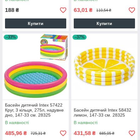
188
63,01
₴
₴
110,54 ₴
Купити
Купити
–33%
–37%
Басейн дитячий Intex 57422
Круг, 3 кільця, 275л, надувне
Басейн дитячий Intex 58432
дно, 147-33 см. 28325
лимон, 147-33 см. 28325
В наявності
В наявності
485,96
431,58
₴
₴
725,31 ₴
685,05 ₴