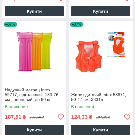
Купити
Купити
–37%
–37%
Надувний матрац Intex
59717, підголовник, 183-76
Жилет дитячий Intex 58671,
см., неоновий, до 80 кг.
50-47 см. 38315
асортимент 28325
В наявності
В наявності
187,51
124,33
₴
₴
297,64 ₴
197,35 ₴
Купити
Купити