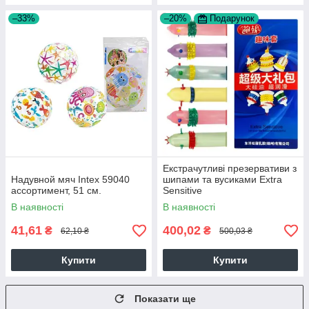
–33%
–20%
Подарунок
Екстрачутливі презервативи з
Надувной мяч Intex 59040
шипами та вусиками Extra
ассортимент, 51 см.
Sensitive
В наявності
В наявності
41,61
400,02
₴
₴
62,10 ₴
500,03 ₴
Купити
Купити
Показати ще