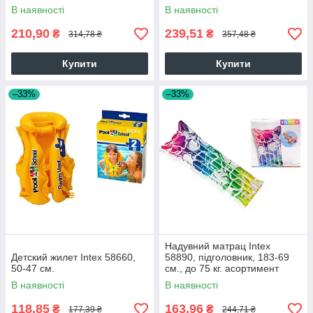
28325
В наявності
В наявності
210,90
239,51
₴
₴
314,78 ₴
357,48 ₴
Купити
Купити
–33%
–33%
Надувний матрац Intex
Детский жилет Intex 58660,
58890, підголовник, 183-69
50-47 см.
см., до 75 кг. асортимент
28325
В наявності
В наявності
118,85
163,96
₴
₴
177,39 ₴
244,71 ₴