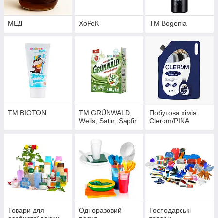
МЕД
ХоРеК
ТМ Bogenia
ТМ BIOTON
ТМ GRÜNWALD,
Побутова хімія
Wells, Satin, Sapfir
Clerom/PINA
Товари для
Одноразовий
Господарські