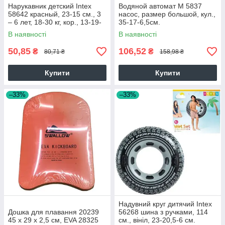
Нарукавник детский Intex
Водяной автомат M 5837
58642 красный, 23-15 см., 3
насос, размер большой, кул.,
– 6 лет, 18-30 кг, кор., 13-19-
35-17-6,5см.
2,5 см.
В наявності
В наявності
50,85
106,52
₴
₴
80,71 ₴
158,98 ₴
Купити
Купити
–33%
–33%
Надувний круг дитячий Intex
Дошка для плавання 20239
56268 шина з ручками, 114
45 x 29 x 2,5 см, EVA 28325
см., вініл, 23-20,5-6 см.