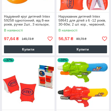
Надувний круг дитячий Intex
Нарукавник дитячий Intex
59258 однотонний, від 8-ми
58641 для дітей з 6 -12 років,
років, ручки 2шт., 3 кольори,
30-60кг, 2 шт. кор., червоний,
25-17-3,5 см. 38315
13-19-2,5 см. 38315
В наявності
В наявності
97,64
56,57
₴
₴
145,73 ₴
89,79 ₴
Купити
Купити
–37%
–33%