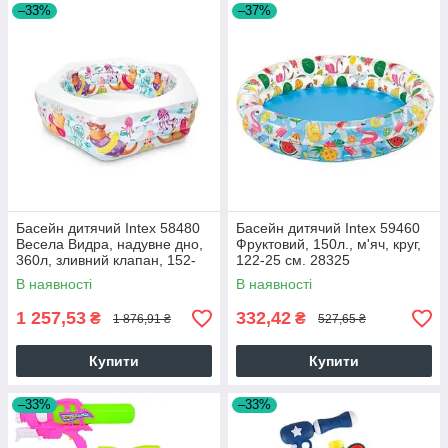
–33%
–37%
Басейн дитячий Intex 58480
Басейн дитячий Intex 59460
Весела Видра, надувне дно,
Фруктовий, 150л., м'яч, круг,
360л, зливний клапан, 152-
122-25 см. 28325
56см. 28325
В наявності
В наявності
1 257,53
332,42
₴
₴
1 876,91 ₴
527,65 ₴
Купити
Купити
–33%
–33%