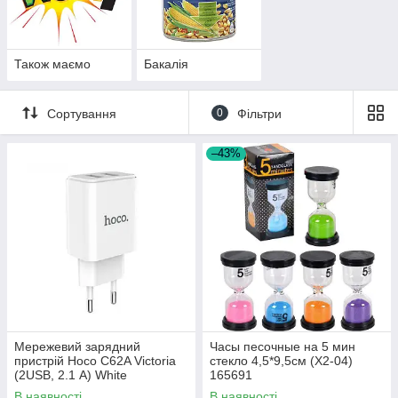
Також маємо
Бакалія
Сортування
0
Фільтри
–43%
Мережевий зарядний
Часы песочные на 5 мин
пристрій Hoco C62A Victoria
стекло 4,5*9,5см (X2-04)
(2USB, 2.1 А) White
165691
В наявності
В наявності